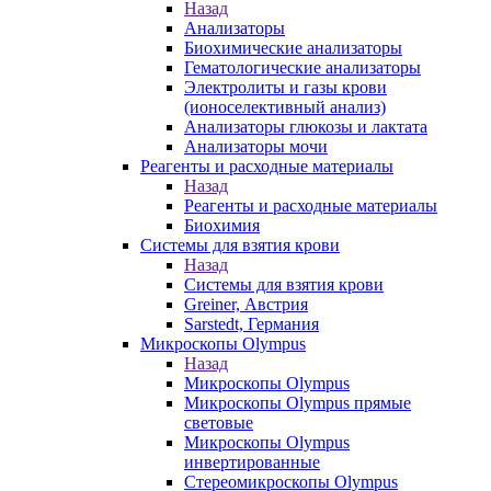
Назад
Анализаторы
Биохимические анализаторы
Гематологические анализаторы
Электролиты и газы крови
(ионоселективный анализ)
Анализаторы глюкозы и лактата
Анализаторы мочи
Реагенты и расходные материалы
Назад
Реагенты и расходные материалы
Биохимия
Системы для взятия крови
Назад
Системы для взятия крови
Greiner, Австрия
Sarstedt, Германия
Микроскопы Olympus
Назад
Микроскопы Olympus
Микроскопы Olympus прямые
световые
Микроскопы Olympus
инвертированные
Стереомикроскопы Olympus