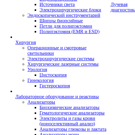
Источники света
Лучевая
Электрохирургические блоки
диагностик
Эндоскопический инструментарий
Щипцы биопсийные
Петли для полипэктомии
Полипэктомия (EMR и ESD)
Хирургия
Операционные и смотровые
светильники
Электрохирургические системы
Хирургические лазерные системы
Урология
Цистоскопия
Гинекология
Гистероскопия
Лабораторное оборудование и реактивы
Анализаторы
Биохимические анализаторы
Гематологические анализаторы
Электролиты и газы крови
(ионоселективный анализ)
Анализаторы глюкозы и лактата
Анализаторы мочи