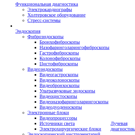
Функциональная диагностика
Электрокардиографы
Холтеровское оборудование
Стресс-системы
Эндоскопия
Фиброэндоскопы
Бронхофиброскопы
Назофаринголарингофиброскопы
Гастрофиброскопы
Колонофиброскопы
Цистофиброскопы
Видеоэндоскопы
Видеогастроскопы
Видеоколоноскопы
Видеобронхоскопы
Ультразвуковые эндоскопы
Видеоцистоскопы
Видеоназофаринголарингоскопы
Видеодуоденоскопы
Электронные блоки
Видеопроцессоры
Источники света
Лучевая
Электрохирургические блоки
диагностик
Эндоскопический инструментарий