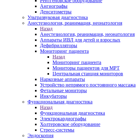
Рентгеновское оборудование
Ангиографы
Денситометры
Ультразвуковая диагностика
Анестезиология, реанимация, неонатология
Назад
Анестезиология, реанимация, неонатология
Аппараты ИВЛ для детей и взрослых
Дефибрилляторы
Мониторинг пациента
Назад
Мониторинг пациента
Мониторы пациентов для МРТ
Центральная станция мониторов
Наркозные аппараты
Устройство непрямого постоянного массажа
Фетальные мониторы
Инкубаторы
Функциональная диагностика
Назад
Функциональная диагностика
Электрокардиографы
Холтеровское оборудование
Стресс-системы
Эндоскопия