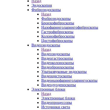
Назад
Эндоскопия
Фиброэндоскопы
Назад
Фиброэндоскопы
Бронхофиброскопы
Назофаринголарингофиброскопы
Гастрофиброскопы
Колонофиброскопы
Цистофиброскопы
Видеоэндоскопы
Назад
Видеоэндоскопы
Видеогастроскопы
Видеоколоноскопы
Видеобронхоскопы
Ультразвуковые эндоскопы
Видеоцистоскопы
Видеоназофаринголарингоскопы
Видеодуоденоскопы
Электронные блоки
Назад
Электронные блоки
Видеопроцессоры
Источники света