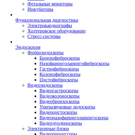
Фетальные мониторы
Инкубаторы
Функциональная диагностика
Электрокардиографы
Холтеровское оборудование
Стресс-системы
Эндоскопия
Фиброэндоскопы
Бронхофиброскопы
Назофаринголарингофиброскопы
Гастрофиброскопы
Колонофиброскопы
Цистофиброскопы
Видеоэндоскопы
Видеогастроскопы
Видеоколоноскопы
Видеобронхоскопы
Ультразвуковые эндоскопы
Видеоцистоскопы
Видеоназофаринголарингоскопы
Видеодуоденоскопы
Электронные блоки
Видеопроцессоры