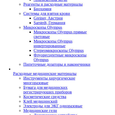
Реагенты и расходные материалы
Биохимия
Системы для взятия крови
Greiner, Австрия
Sarstedt, Германия
Микроскопы Olympus
Микроскопы Olympus прямые
световые
Микроскопы Olympus
инвертированные
Стереомикроскопы Olympus
Флуоресцентные микроскопы
Olympus
Пипеточные дозаторы и наконечники
Расходные медицинские материалы
Инструменты хирургические
многоразовые
Бумага для медицинских
регистрирующих приборов
Косметические средства
Клей медицинский
Электроды для ЭКГ одноразовые
Медицинские гели