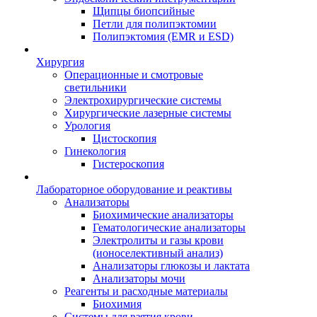
Щипцы биопсийные
Петли для полипэктомии
Полипэктомия (EMR и ESD)
Хирургия
Операционные и смотровые
светильники
Электрохирургические системы
Хирургические лазерные системы
Урология
Цистоскопия
Гинекология
Гистероскопия
Лабораторное оборудование и реактивы
Анализаторы
Биохимические анализаторы
Гематологические анализаторы
Электролиты и газы крови
(ионоселективный анализ)
Анализаторы глюкозы и лактата
Анализаторы мочи
Реагенты и расходные материалы
Биохимия
Системы для взятия крови