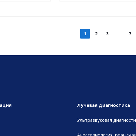
1
2
3
7
ация
Лучевая диагностика
Ультразвуковая диагности
Анестезиология, реанимац