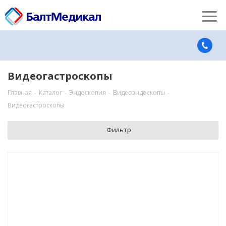
Видеогастроскопы
Главная
-
Каталог
-
Эндоскопия
-
Видеоэндоскопы
-
Видеогастроскопы
Фильтр