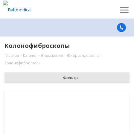
Колонофиброскопы
Главная
-
Каталог
-
Эндоскопия
-
Фиброэндоскопы
-
Колонофиброскопы
Фильтр