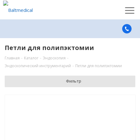
Петли для полипэктомии
Главная
-
Каталог
-
Эндоскопия
-
Эндоскопический инструментарий
-
Петли для полипэктомии
Фильтр