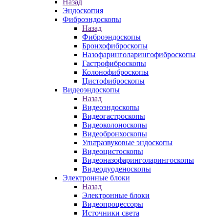
Назад
Эндоскопия
Фиброэндоскопы
Назад
Фиброэндоскопы
Бронхофиброскопы
Назофаринголарингофиброскопы
Гастрофиброскопы
Колонофиброскопы
Цистофиброскопы
Видеоэндоскопы
Назад
Видеоэндоскопы
Видеогастроскопы
Видеоколоноскопы
Видеобронхоскопы
Ультразвуковые эндоскопы
Видеоцистоскопы
Видеоназофаринголарингоскопы
Видеодуоденоскопы
Электронные блоки
Назад
Электронные блоки
Видеопроцессоры
Источники света