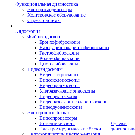
Функциональная диагностика
Электрокардиографы
Холтеровское оборудование
Стресс-системы
Эндоскопия
Фиброэндоскопы
Бронхофиброскопы
Назофаринголарингофиброскопы
Гастрофиброскопы
Колонофиброскопы
Цистофиброскопы
Видеоэндоскопы
Видеогастроскопы
Видеоколоноскопы
Видеобронхоскопы
Ультразвуковые эндоскопы
Видеоцистоскопы
Видеоназофаринголарингоскопы
Видеодуоденоскопы
Электронные блоки
Видеопроцессоры
Источники света
Лучевая
Электрохирургические блоки
диагностик
Эндоскопический инструментарий