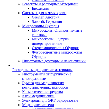
Реагенты и расходные материалы
Биохимия
Системы для взятия крови
Greiner, Австрия
Sarstedt, Германия
Микроскопы Olympus
Микроскопы Olympus прямые
световые
Микроскопы Olympus
инвертированные
Стереомикроскопы Olympus
Флуоресцентные микроскопы
Olympus
Пипеточные дозаторы и наконечники
Расходные медицинские материалы
Инструменты хирургические
многоразовые
Бумага для медицинских
регистрирующих приборов
Косметические средства
Клей медицинский
Электроды для ЭКГ одноразовые
Медицинские гели