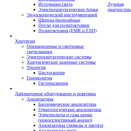
Источники света
Лучевая
Электрохирургические блоки
диагностик
Эндоскопический инструментарий
Щипцы биопсийные
Петли для полипэктомии
Полипэктомия (EMR и ESD)
Хирургия
Операционные и смотровые
светильники
Электрохирургические системы
Хирургические лазерные системы
Урология
Цистоскопия
Гинекология
Гистероскопия
Лабораторное оборудование и реактивы
Анализаторы
Биохимические анализаторы
Гематологические анализаторы
Электролиты и газы крови
(ионоселективный анализ)
Анализаторы глюкозы и лактата
Анализаторы мочи