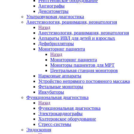
Рентгеновское оборудование
Ангиографы
Денситометры
Ультразвуковая диагностика
Анестезиология, реанимация, неонатология
Назад
Анестезиология, реанимация, неонатология
Аппараты ИВЛ для детей и взрослых
Дефибрилляторы
Мониторинг пациента
Назад
Мониторинг пациента
Мониторы пациентов для МРТ
Центральная станция мониторов
Наркозные аппараты
Устройство непрямого постоянного массажа
Фетальные мониторы
Инкубаторы
Функциональная диагностика
Назад
Функциональная диагностика
Электрокардиографы
Холтеровское оборудование
Стресс-системы
Эндоскопия