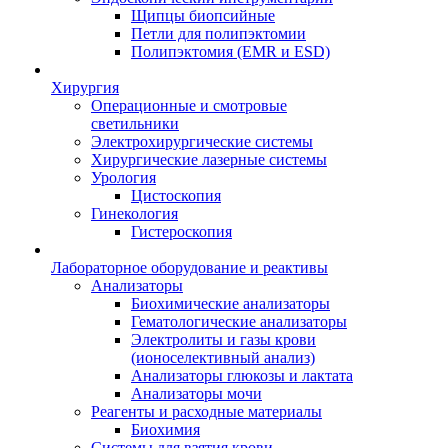
Щипцы биопсийные
Петли для полипэктомии
Полипэктомия (EMR и ESD)
Хирургия
Операционные и смотровые
светильники
Электрохирургические системы
Хирургические лазерные системы
Урология
Цистоскопия
Гинекология
Гистероскопия
Лабораторное оборудование и реактивы
Анализаторы
Биохимические анализаторы
Гематологические анализаторы
Электролиты и газы крови
(ионоселективный анализ)
Анализаторы глюкозы и лактата
Анализаторы мочи
Реагенты и расходные материалы
Биохимия
Системы для взятия крови