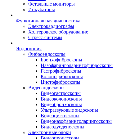
Фетальные мониторы
Инкубаторы
Функциональная диагностика
Электрокардиографы
Холтеровское оборудование
Стресс-системы
Эндоскопия
Фиброэндоскопы
Бронхофиброскопы
Назофаринголарингофиброскопы
Гастрофиброскопы
Колонофиброскопы
Цистофиброскопы
Видеоэндоскопы
Видеогастроскопы
Видеоколоноскопы
Видеобронхоскопы
Ультразвуковые эндоскопы
Видеоцистоскопы
Видеоназофаринголарингоскопы
Видеодуоденоскопы
Электронные блоки
Видеопроцессоры