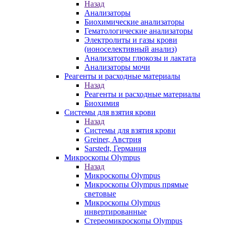
Назад
Анализаторы
Биохимические анализаторы
Гематологические анализаторы
Электролиты и газы крови
(ионоселективный анализ)
Анализаторы глюкозы и лактата
Анализаторы мочи
Реагенты и расходные материалы
Назад
Реагенты и расходные материалы
Биохимия
Системы для взятия крови
Назад
Системы для взятия крови
Greiner, Австрия
Sarstedt, Германия
Микроскопы Olympus
Назад
Микроскопы Olympus
Микроскопы Olympus прямые
световые
Микроскопы Olympus
инвертированные
Стереомикроскопы Olympus