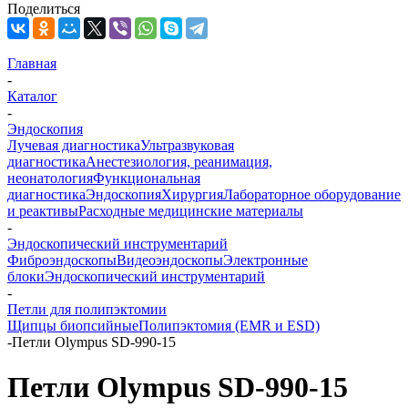
Поделиться
Главная
-
Каталог
-
Эндоскопия
Лучевая диагностика
Ультразвуковая
диагностика
Анестезиология, реанимация,
неонатология
Функциональная
диагностика
Эндоскопия
Хирургия
Лабораторное оборудование
и реактивы
Расходные медицинские материалы
-
Эндоскопический инструментарий
Фиброэндоскопы
Видеоэндоскопы
Электронные
блоки
Эндоскопический инструментарий
-
Петли для полипэктомии
Щипцы биопсийные
Полипэктомия (EMR и ESD)
-
Петли Olympus SD-990-15
Петли Olympus SD-990-15