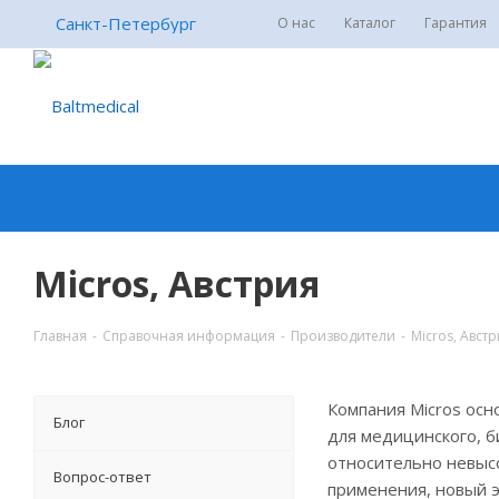
Санкт-Петербург
О нас
Каталог
Гарантия
Micros, Австрия
Главная
-
Справочная информация
-
Производители
-
Micros, Авст
Компания Micros осн
Блог
для медицинского, б
относительно невысо
Вопрос-ответ
применения, новый 