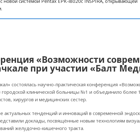
с новой системой Pentax EPK-i8020c INSPIRA, открывающей
.
еренция «Возможности совре
чкале при участии «Балт Ме
икал» состоялась научно-практическая конференция «Возмож
е городской клинической больницы №1 и объединило более 
стов, хирургов и медицинских сестер.
е актуальных тенденций и инноваций в современной эндоск
редставили доклады, посвящённые новым технологиям визуа
ваний желудочно-кишечного тракта.