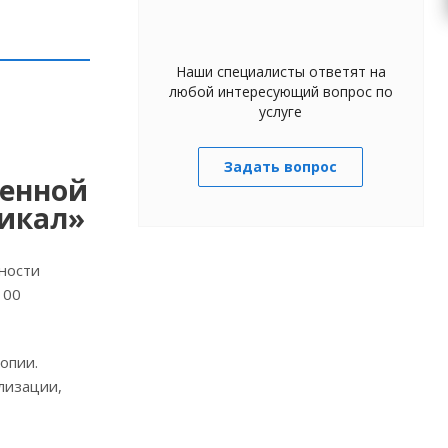
Наши специалисты ответят на
любой интересующий вопрос по
услуге
Задать вопрос
менной
дикал»
ности
100
опии.
лизации,