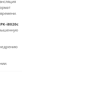
рансляция
формат
 времени.
PK-i8020c
овышенную
внедрению
нии.