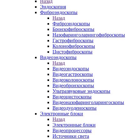
Назад
Эндоскопия
Фиброэндоскопы
Назад
Фиброэндоскопы
Бронхофиброскопы
Назофаринголарингофиброскопы
Гастрофиброскопы
Колонофиброскопы
Цистофиброскопы
Видеоэндоскопы
Назад
Видеоэндоскопы
Видеогастроскопы
Видеоколоноскопы
Видеобронхоскопы
Ультразвуковые эндоскопы
Видеоцистоскопы
Видеоназофаринголарингоскопы
Видеодуоденоскопы
Электронные блоки
Назад
Электронные блоки
Видеопроцессоры
Источники света