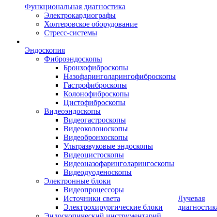
Функциональная диагностика
Электрокардиографы
Холтеровское оборудование
Стресс-системы
Эндоскопия
Фиброэндоскопы
Бронхофиброскопы
Назофаринголарингофиброскопы
Гастрофиброскопы
Колонофиброскопы
Цистофиброскопы
Видеоэндоскопы
Видеогастроскопы
Видеоколоноскопы
Видеобронхоскопы
Ультразвуковые эндоскопы
Видеоцистоскопы
Видеоназофаринголарингоскопы
Видеодуоденоскопы
Электронные блоки
Видеопроцессоры
Источники света
Лучевая
Электрохирургические блоки
диагностик
Эндоскопический инструментарий