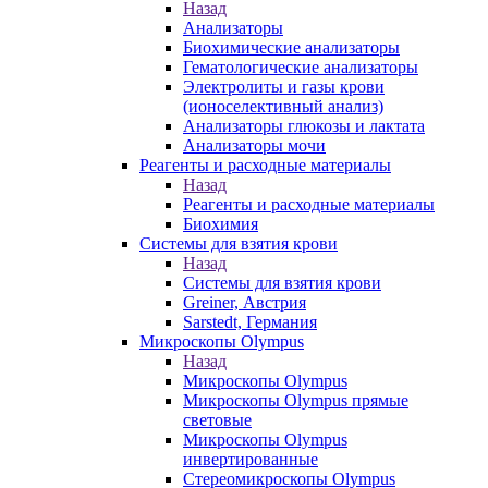
Назад
Анализаторы
Биохимические анализаторы
Гематологические анализаторы
Электролиты и газы крови
(ионоселективный анализ)
Анализаторы глюкозы и лактата
Анализаторы мочи
Реагенты и расходные материалы
Назад
Реагенты и расходные материалы
Биохимия
Системы для взятия крови
Назад
Системы для взятия крови
Greiner, Австрия
Sarstedt, Германия
Микроскопы Olympus
Назад
Микроскопы Olympus
Микроскопы Olympus прямые
световые
Микроскопы Olympus
инвертированные
Стереомикроскопы Olympus