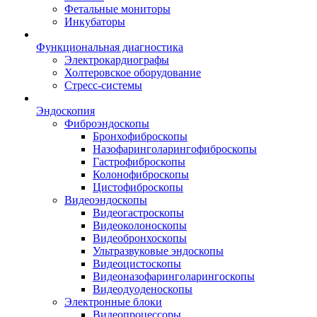
Фетальные мониторы
Инкубаторы
Функциональная диагностика
Электрокардиографы
Холтеровское оборудование
Стресс-системы
Эндоскопия
Фиброэндоскопы
Бронхофиброскопы
Назофаринголарингофиброскопы
Гастрофиброскопы
Колонофиброскопы
Цистофиброскопы
Видеоэндоскопы
Видеогастроскопы
Видеоколоноскопы
Видеобронхоскопы
Ультразвуковые эндоскопы
Видеоцистоскопы
Видеоназофаринголарингоскопы
Видеодуоденоскопы
Электронные блоки
Видеопроцессоры