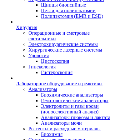
Щипцы биопсийные
Петли для полипэктомии
Полипэктомия (EMR и ESD)
Хирургия
Операционные и смотровые
светильники
Электрохирургические системы
Хирургические лазерные системы
Урология
Цистоскопия
Гинекология
Гистероскопия
Лабораторное оборудование и реактивы
Анализаторы
Биохимические анализаторы
Гематологические анализаторы
Электролиты и газы крови
(ионоселективный анализ)
Анализаторы глюкозы и лактата
Анализаторы мочи
Реагенты и расходные материалы
Биохимия
Системы для взятия крови