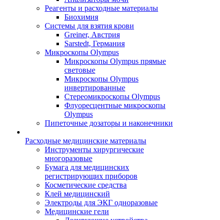
Реагенты и расходные материалы
Биохимия
Системы для взятия крови
Greiner, Австрия
Sarstedt, Германия
Микроскопы Olympus
Микроскопы Olympus прямые
световые
Микроскопы Olympus
инвертированные
Стереомикроскопы Olympus
Флуоресцентные микроскопы
Olympus
Пипеточные дозаторы и наконечники
Расходные медицинские материалы
Инструменты хирургические
многоразовые
Бумага для медицинских
регистрирующих приборов
Косметические средства
Клей медицинский
Электроды для ЭКГ одноразовые
Медицинские гели