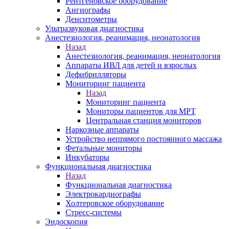
Рентгеновское оборудование
Ангиографы
Денситометры
Ультразвуковая диагностика
Анестезиология, реанимация, неонатология
Назад
Анестезиология, реанимация, неонатология
Аппараты ИВЛ для детей и взрослых
Дефибрилляторы
Мониторинг пациента
Назад
Мониторинг пациента
Мониторы пациентов для МРТ
Центральная станция мониторов
Наркозные аппараты
Устройство непрямого постоянного массажа
Фетальные мониторы
Инкубаторы
Функциональная диагностика
Назад
Функциональная диагностика
Электрокардиографы
Холтеровское оборудование
Стресс-системы
Эндоскопия