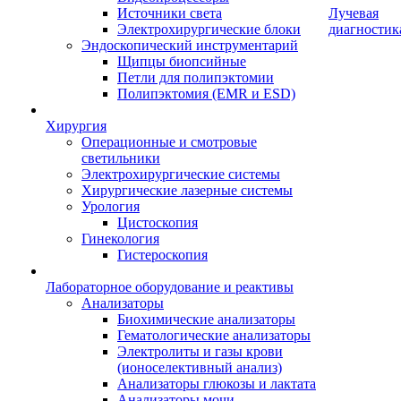
Источники света
Лучевая
Электрохирургические блоки
диагностик
Эндоскопический инструментарий
Щипцы биопсийные
Петли для полипэктомии
Полипэктомия (EMR и ESD)
Хирургия
Операционные и смотровые
светильники
Электрохирургические системы
Хирургические лазерные системы
Урология
Цистоскопия
Гинекология
Гистероскопия
Лабораторное оборудование и реактивы
Анализаторы
Биохимические анализаторы
Гематологические анализаторы
Электролиты и газы крови
(ионоселективный анализ)
Анализаторы глюкозы и лактата
Анализаторы мочи