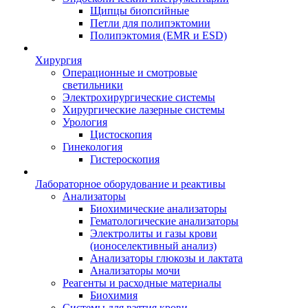
Щипцы биопсийные
Петли для полипэктомии
Полипэктомия (EMR и ESD)
Хирургия
Операционные и смотровые
светильники
Электрохирургические системы
Хирургические лазерные системы
Урология
Цистоскопия
Гинекология
Гистероскопия
Лабораторное оборудование и реактивы
Анализаторы
Биохимические анализаторы
Гематологические анализаторы
Электролиты и газы крови
(ионоселективный анализ)
Анализаторы глюкозы и лактата
Анализаторы мочи
Реагенты и расходные материалы
Биохимия
Системы для взятия крови