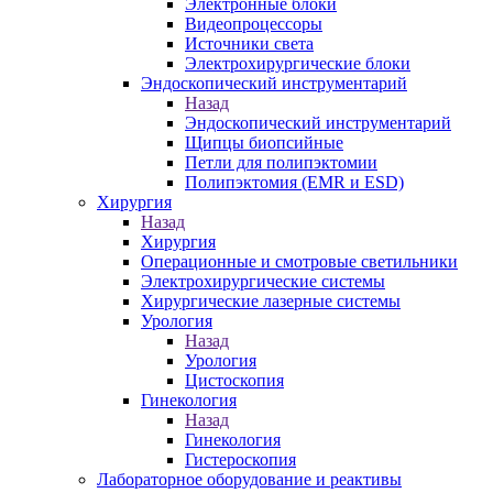
Электронные блоки
Видеопроцессоры
Источники света
Электрохирургические блоки
Эндоскопический инструментарий
Назад
Эндоскопический инструментарий
Щипцы биопсийные
Петли для полипэктомии
Полипэктомия (EMR и ESD)
Хирургия
Назад
Хирургия
Операционные и смотровые светильники
Электрохирургические системы
Хирургические лазерные системы
Урология
Назад
Урология
Цистоскопия
Гинекология
Назад
Гинекология
Гистероскопия
Лабораторное оборудование и реактивы