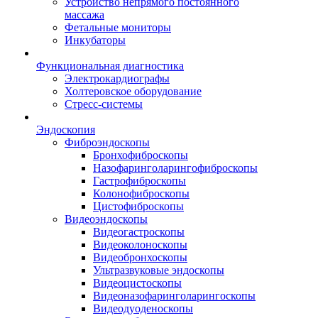
Устройство непрямого постоянного
массажа
Фетальные мониторы
Инкубаторы
Функциональная диагностика
Электрокардиографы
Холтеровское оборудование
Стресс-системы
Эндоскопия
Фиброэндоскопы
Бронхофиброскопы
Назофаринголарингофиброскопы
Гастрофиброскопы
Колонофиброскопы
Цистофиброскопы
Видеоэндоскопы
Видеогастроскопы
Видеоколоноскопы
Видеобронхоскопы
Ультразвуковые эндоскопы
Видеоцистоскопы
Видеоназофаринголарингоскопы
Видеодуоденоскопы