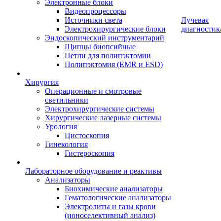
Электронные блоки
Видеопроцессоры
Источники света
Лучевая
Электрохирургические блоки
диагностик
Эндоскопический инструментарий
Щипцы биопсийные
Петли для полипэктомии
Полипэктомия (EMR и ESD)
Хирургия
Операционные и смотровые
светильники
Электрохирургические системы
Хирургические лазерные системы
Урология
Цистоскопия
Гинекология
Гистероскопия
Лабораторное оборудование и реактивы
Анализаторы
Биохимические анализаторы
Гематологические анализаторы
Электролиты и газы крови
(ионоселективный анализ)