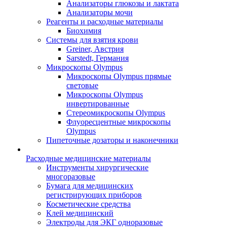
Анализаторы глюкозы и лактата
Анализаторы мочи
Реагенты и расходные материалы
Биохимия
Системы для взятия крови
Greiner, Австрия
Sarstedt, Германия
Микроскопы Olympus
Микроскопы Olympus прямые
световые
Микроскопы Olympus
инвертированные
Стереомикроскопы Olympus
Флуоресцентные микроскопы
Olympus
Пипеточные дозаторы и наконечники
Расходные медицинские материалы
Инструменты хирургические
многоразовые
Бумага для медицинских
регистрирующих приборов
Косметические средства
Клей медицинский
Электроды для ЭКГ одноразовые