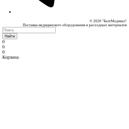
© 2026 "БалтМедикал"
Поставка медицинского оборудования и расходных материалов
Найти
0
0
0
Корзина