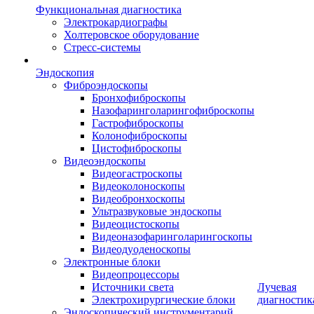
Функциональная диагностика
Электрокардиографы
Холтеровское оборудование
Стресс-системы
Эндоскопия
Фиброэндоскопы
Бронхофиброскопы
Назофаринголарингофиброскопы
Гастрофиброскопы
Колонофиброскопы
Цистофиброскопы
Видеоэндоскопы
Видеогастроскопы
Видеоколоноскопы
Видеобронхоскопы
Ультразвуковые эндоскопы
Видеоцистоскопы
Видеоназофаринголарингоскопы
Видеодуоденоскопы
Электронные блоки
Видеопроцессоры
Источники света
Лучевая
Электрохирургические блоки
диагностик
Эндоскопический инструментарий