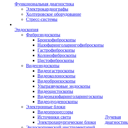
Функциональная диагностика
Электрокардиографы
Холтеровское оборудование
Стресс-системы
Эндоскопия
Фиброэндоскопы
Бронхофиброскопы
Назофаринголарингофиброскопы
Гастрофиброскопы
Колонофиброскопы
Цистофиброскопы
Видеоэндоскопы
Видеогастроскопы
Видеоколоноскопы
Видеобронхоскопы
Ультразвуковые эндоскопы
Видеоцистоскопы
Видеоназофаринголарингоскопы
Видеодуоденоскопы
Электронные блоки
Видеопроцессоры
Источники света
Лучевая
Электрохирургические блоки
диагностик
Эндоскопический инструментарий