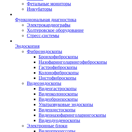
Фетальные мониторы
Инкубаторы
Функциональная диагностика
Электрокардиографы
Холтеровское оборудование
Стресс-системы
Эндоскопия
Фиброэндоскопы
Бронхофиброскопы
Назофаринголарингофиброскопы
Гастрофиброскопы
Колонофиброскопы
Цистофиброскопы
Видеоэндоскопы
Видеогастроскопы
Видеоколоноскопы
Видеобронхоскопы
Ультразвуковые эндоскопы
Видеоцистоскопы
Видеоназофаринголарингоскопы
Видеодуоденоскопы
Электронные блоки
Видеопроцессоры