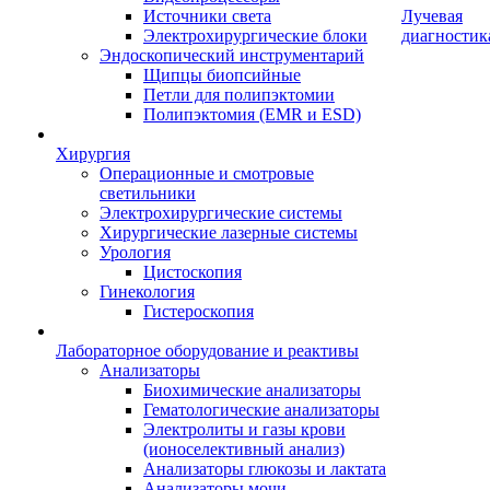
Источники света
Лучевая
Электрохирургические блоки
диагностик
Эндоскопический инструментарий
Щипцы биопсийные
Петли для полипэктомии
Полипэктомия (EMR и ESD)
Хирургия
Операционные и смотровые
светильники
Электрохирургические системы
Хирургические лазерные системы
Урология
Цистоскопия
Гинекология
Гистероскопия
Лабораторное оборудование и реактивы
Анализаторы
Биохимические анализаторы
Гематологические анализаторы
Электролиты и газы крови
(ионоселективный анализ)
Анализаторы глюкозы и лактата
Анализаторы мочи