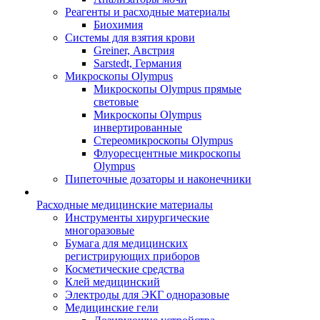
Реагенты и расходные материалы
Биохимия
Системы для взятия крови
Greiner, Австрия
Sarstedt, Германия
Микроскопы Olympus
Микроскопы Olympus прямые
световые
Микроскопы Olympus
инвертированные
Стереомикроскопы Olympus
Флуоресцентные микроскопы
Olympus
Пипеточные дозаторы и наконечники
Расходные медицинские материалы
Инструменты хирургические
многоразовые
Бумага для медицинских
регистрирующих приборов
Косметические средства
Клей медицинский
Электроды для ЭКГ одноразовые
Медицинские гели