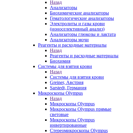
Назад
Анализаторы
Биохимические анализаторы
Гематологические анализаторы
Электролиты и газы крови
(ионоселективный анализ)
Анализаторы глюкозы и лактата
Анализаторы мочи
Реагенты и расходные материалы
Назад
Реагенты и расходные материалы
Биохимия
Системы для взятия крови
Назад
Системы для взятия крови
Greiner, Австрия
Sarstedt, Германия
Микроскопы Olympus
Назад
Микроскопы Olympus
Микроскопы Olympus прямые
световые
Микроскопы Olympus
инвертированные
Стереомикроскопы Olympus