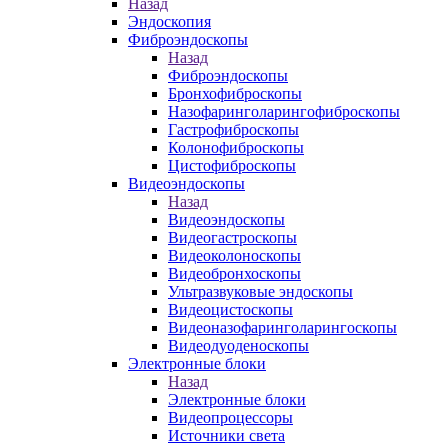
Назад
Эндоскопия
Фиброэндоскопы
Назад
Фиброэндоскопы
Бронхофиброскопы
Назофаринголарингофиброскопы
Гастрофиброскопы
Колонофиброскопы
Цистофиброскопы
Видеоэндоскопы
Назад
Видеоэндоскопы
Видеогастроскопы
Видеоколоноскопы
Видеобронхоскопы
Ультразвуковые эндоскопы
Видеоцистоскопы
Видеоназофаринголарингоскопы
Видеодуоденоскопы
Электронные блоки
Назад
Электронные блоки
Видеопроцессоры
Источники света