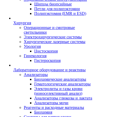
Щипцы биопсийные
Петли для полипэктомии
Полипэктомия (EMR и ESD)
Хирургия
Операционные и смотровые
светильники
Электрохирургические системы
Хирургические лазерные системы
Урология
Цистоскопия
Гинекология
Гистероскопия
Лабораторное оборудование и реактивы
Анализаторы
Биохимические анализаторы
Гематологические анализаторы
Электролиты и газы крови
(ионоселективный анализ)
Анализаторы глюкозы и лактата
Анализаторы мочи
Реагенты и расходные материалы
Биохимия
Системы для взятия крови