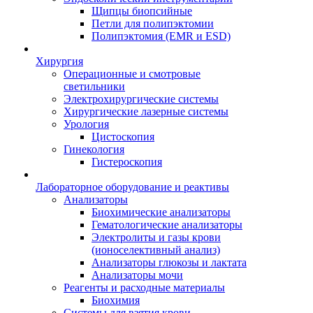
Щипцы биопсийные
Петли для полипэктомии
Полипэктомия (EMR и ESD)
Хирургия
Операционные и смотровые
светильники
Электрохирургические системы
Хирургические лазерные системы
Урология
Цистоскопия
Гинекология
Гистероскопия
Лабораторное оборудование и реактивы
Анализаторы
Биохимические анализаторы
Гематологические анализаторы
Электролиты и газы крови
(ионоселективный анализ)
Анализаторы глюкозы и лактата
Анализаторы мочи
Реагенты и расходные материалы
Биохимия
Системы для взятия крови