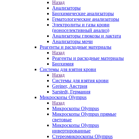
Назад
Анализаторы
Биохимические анализаторы
Гематологические анализаторы
Электролиты и газы крови
(ионоселективный анализ)
Анализаторы глюкозы и лактата
Анализаторы мочи
Реагенты и расходные материалы
Назад
Реагенты и расходные материалы
Биохимия
Системы для взятия крови
Назад
Системы для взятия крови
Greiner, Австрия
Sarstedt, Германия
Микроскопы Olympus
Назад
Микроскопы Olympus
Микроскопы Olympus прямые
световые
Микроскопы Olympus
инвертированные
Стереомикроскопы Olympus