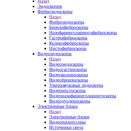
Назад
Эндоскопия
Фиброэндоскопы
Назад
Фиброэндоскопы
Бронхофиброскопы
Назофаринголарингофиброскопы
Гастрофиброскопы
Колонофиброскопы
Цистофиброскопы
Видеоэндоскопы
Назад
Видеоэндоскопы
Видеогастроскопы
Видеоколоноскопы
Видеобронхоскопы
Ультразвуковые эндоскопы
Видеоцистоскопы
Видеоназофаринголарингоскопы
Видеодуоденоскопы
Электронные блоки
Назад
Электронные блоки
Видеопроцессоры
Источники света