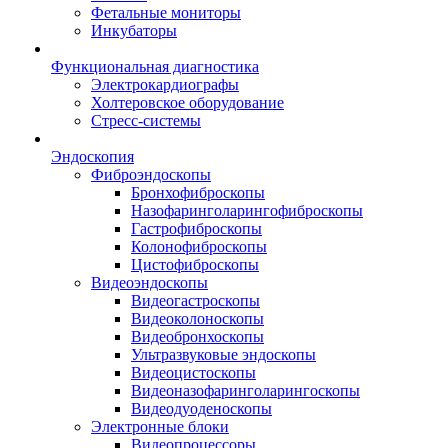
Фетальные мониторы
Инкубаторы
Функциональная диагностика
Электрокардиографы
Холтеровское оборудование
Стресс-системы
Эндоскопия
Фиброэндоскопы
Бронхофиброскопы
Назофаринголарингофиброскопы
Гастрофиброскопы
Колонофиброскопы
Цистофиброскопы
Видеоэндоскопы
Видеогастроскопы
Видеоколоноскопы
Видеобронхоскопы
Ультразвуковые эндоскопы
Видеоцистоскопы
Видеоназофаринголарингоскопы
Видеодуоденоскопы
Электронные блоки
Видеопроцессоры