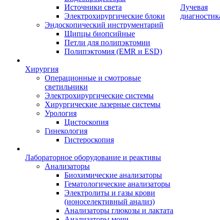
Источники света
Лучевая
Электрохирургические блоки
диагностик
Эндоскопический инструментарий
Щипцы биопсийные
Петли для полипэктомии
Полипэктомия (EMR и ESD)
Хирургия
Операционные и смотровые
светильники
Электрохирургические системы
Хирургические лазерные системы
Урология
Цистоскопия
Гинекология
Гистероскопия
Лабораторное оборудование и реактивы
Анализаторы
Биохимические анализаторы
Гематологические анализаторы
Электролиты и газы крови
(ионоселективный анализ)
Анализаторы глюкозы и лактата
Анализаторы мочи