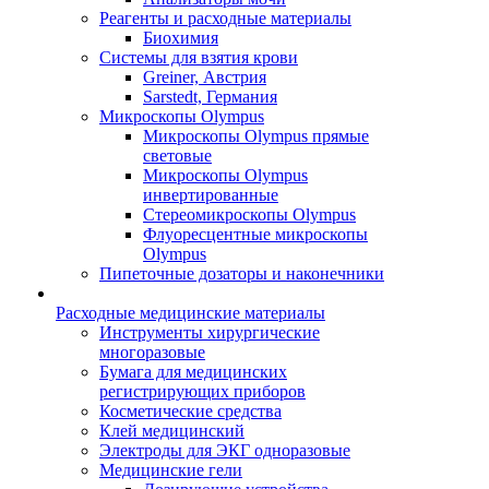
Реагенты и расходные материалы
Биохимия
Системы для взятия крови
Greiner, Австрия
Sarstedt, Германия
Микроскопы Olympus
Микроскопы Olympus прямые
световые
Микроскопы Olympus
инвертированные
Стереомикроскопы Olympus
Флуоресцентные микроскопы
Olympus
Пипеточные дозаторы и наконечники
Расходные медицинские материалы
Инструменты хирургические
многоразовые
Бумага для медицинских
регистрирующих приборов
Косметические средства
Клей медицинский
Электроды для ЭКГ одноразовые
Медицинские гели