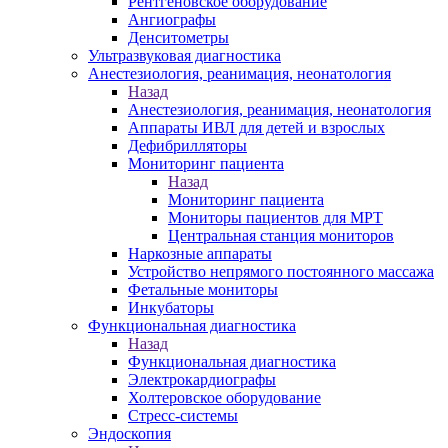
Рентгеновское оборудование
Ангиографы
Денситометры
Ультразвуковая диагностика
Анестезиология, реанимация, неонатология
Назад
Анестезиология, реанимация, неонатология
Аппараты ИВЛ для детей и взрослых
Дефибрилляторы
Мониторинг пациента
Назад
Мониторинг пациента
Мониторы пациентов для МРТ
Центральная станция мониторов
Наркозные аппараты
Устройство непрямого постоянного массажа
Фетальные мониторы
Инкубаторы
Функциональная диагностика
Назад
Функциональная диагностика
Электрокардиографы
Холтеровское оборудование
Стресс-системы
Эндоскопия