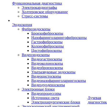
Функциональная диагностика
Электрокардиографы
Холтеровское оборудование
Стресс-системы
Эндоскопия
Фиброэндоскопы
Бронхофиброскопы
Назофаринголарингофиброскопы
Гастрофиброскопы
Колонофиброскопы
Цистофиброскопы
Видеоэндоскопы
Видеогастроскопы
Видеоколоноскопы
Видеобронхоскопы
Ультразвуковые эндоскопы
Видеоцистоскопы
Видеоназофаринголарингоскопы
Видеодуоденоскопы
Электронные блоки
Видеопроцессоры
Источники света
Лучевая
Электрохирургические блоки
диагностик
Эндоскопический инструментарий