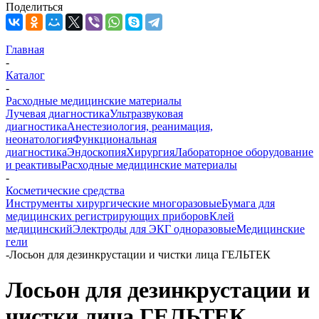
Поделиться
Главная
-
Каталог
-
Расходные медицинские материалы
Лучевая диагностика
Ультразвуковая
диагностика
Анестезиология, реанимация,
неонатология
Функциональная
диагностика
Эндоскопия
Хирургия
Лабораторное оборудование
и реактивы
Расходные медицинские материалы
-
Косметические средства
Инструменты хирургические многоразовые
Бумага для
медицинских регистрирующих приборов
Клей
медицинский
Электроды для ЭКГ одноразовые
Медицинские
гели
-
Лосьон для дезинкрустации и чистки лица ГЕЛЬТЕК
Лосьон для дезинкрустации и
чистки лица ГЕЛЬТЕК