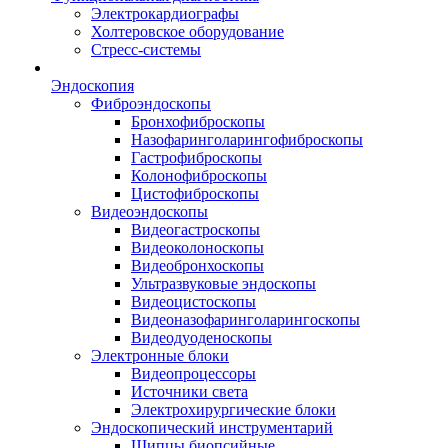
Электрокардиографы
Холтеровское оборудование
Стресс-системы
Эндоскопия
Фиброэндоскопы
Бронхофиброскопы
Назофаринголарингофиброскопы
Гастрофиброскопы
Колонофиброскопы
Цистофиброскопы
Видеоэндоскопы
Видеогастроскопы
Видеоколоноскопы
Видеобронхоскопы
Ультразвуковые эндоскопы
Видеоцистоскопы
Видеоназофаринголарингоскопы
Видеодуоденоскопы
Электронные блоки
Видеопроцессоры
Источники света
Электрохирургические блоки
Эндоскопический инструментарий
Щипцы биопсийные