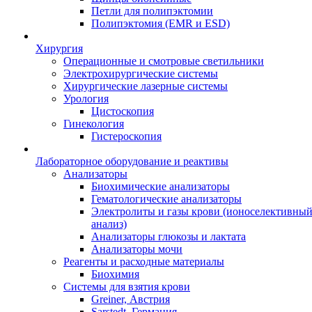
Петли для полипэктомии
Полипэктомия (EMR и ESD)
Хирургия
Операционные и смотровые светильники
Электрохирургические системы
Хирургические лазерные системы
Урология
Цистоскопия
Гинекология
Гистероскопия
Лабораторное оборудование и реактивы
Анализаторы
Биохимические анализаторы
Гематологические анализаторы
Электролиты и газы крови (ионоселективны
анализ)
Анализаторы глюкозы и лактата
Анализаторы мочи
Реагенты и расходные материалы
Биохимия
Системы для взятия крови
Greiner, Австрия
Sarstedt, Германия