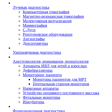
Лучевая диагностика
Компьютерная томография
Магнитно-резонансная томография
Молекулярная визуализация
Маммография
С-Дуги
Рентгеновское оборудование
Ангиографы
Денситометры
Ультразвуковая диагностика
Анестезиология, реанимация, неонатология
Аппараты ИВЛ для детей и взрослых
Дефибрилляторы
Мониторинг пациента
Мониторы пациентов для МРТ
Центральная станция мониторов
Наркозные аппараты
Устройство непрямого постоянного массажа
Фетальные мониторы
Инкубаторы
Функциональная диагностика