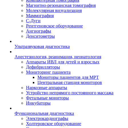
Компьютерная томография
Магнитно-резонансная томография
Молекулярная визуализация
Маммография
С-Дуги
Рентгеновское оборудование
Ангиографы
Денситометры
Ультразвуковая диагностика
Анестезиология, реанимация, неонатология
Аппараты ИВЛ для детей и взрослых
Дефибрилляторы
Мониторинг пациента
Мониторы пациентов для МРТ
Центральная станция мониторов
Наркозные аппараты
Устройство непрямого постоянного массажа
Фетальные мониторы
Инкубаторы
Функциональная диагностика
Электрокардиографы
Холтеровское оборудование