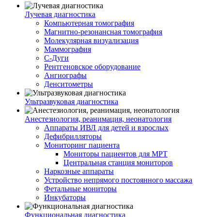
Лучевая диагностика
Компьютерная томография
Магнитно-резонансная томография
Молекулярная визуализация
Маммография
С-Дуги
Рентгеновское оборудование
Ангиографы
Денситометры
Ультразвуковая диагностика
Анестезиология, реанимация, неонатология
Аппараты ИВЛ для детей и взрослых
Дефибрилляторы
Мониторинг пациента
Мониторы пациентов для МРТ
Центральная станция мониторов
Наркозные аппараты
Устройство непрямого постоянного массажа
Фетальные мониторы
Инкубаторы
Функциональная диагностика