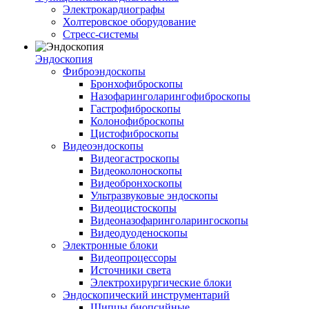
Электрокардиографы
Холтеровское оборудование
Стресс-системы
Эндоскопия
Фиброэндоскопы
Бронхофиброскопы
Назофаринголарингофиброскопы
Гастрофиброскопы
Колонофиброскопы
Цистофиброскопы
Видеоэндоскопы
Видеогастроскопы
Видеоколоноскопы
Видеобронхоскопы
Ультразвуковые эндоскопы
Видеоцистоскопы
Видеоназофаринголарингоскопы
Видеодуоденоскопы
Электронные блоки
Видеопроцессоры
Источники света
Электрохирургические блоки
Эндоскопический инструментарий
Щипцы биопсийные