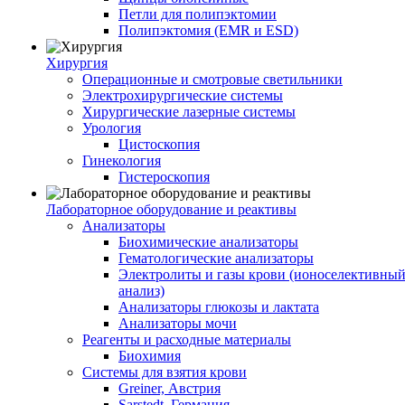
Петли для полипэктомии
Полипэктомия (EMR и ESD)
Хирургия
Операционные и смотровые светильники
Электрохирургические системы
Хирургические лазерные системы
Урология
Цистоскопия
Гинекология
Гистероскопия
Лабораторное оборудование и реактивы
Анализаторы
Биохимические анализаторы
Гематологические анализаторы
Электролиты и газы крови (ионоселективны
анализ)
Анализаторы глюкозы и лактата
Анализаторы мочи
Реагенты и расходные материалы
Биохимия
Системы для взятия крови
Greiner, Австрия
Sarstedt, Германия