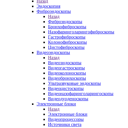
Назад
Эндоскопия
Фиброэндоскопы
Назад
Фиброэндоскопы
Бронхофиброскопы
Назофаринголарингофиброскопы
Гастрофиброскопы
Колонофиброскопы
Цистофиброскопы
Видеоэндоскопы
Назад
Видеоэндоскопы
Видеогастроскопы
Видеоколоноскопы
Видеобронхоскопы
Ультразвуковые эндоскопы
Видеоцистоскопы
Видеоназофаринголарингоскопы
Видеодуоденоскопы
Электронные блоки
Назад
Электронные блоки
Видеопроцессоры
Источники света