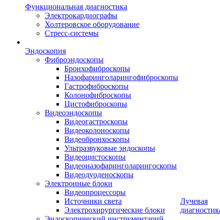
Функциональная диагностика
Электрокардиографы
Холтеровское оборудование
Стресс-системы
Эндоскопия
Фиброэндоскопы
Бронхофиброскопы
Назофаринголарингофиброскопы
Гастрофиброскопы
Колонофиброскопы
Цистофиброскопы
Видеоэндоскопы
Видеогастроскопы
Видеоколоноскопы
Видеобронхоскопы
Ультразвуковые эндоскопы
Видеоцистоскопы
Видеоназофаринголарингоскопы
Видеодуоденоскопы
Электронные блоки
Видеопроцессоры
Источники света
Лучевая
Электрохирургические блоки
диагностик
Эндоскопический инструментарий