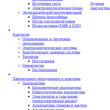
Источники света
Лучевая
Электрохирургические блоки
диагностик
Эндоскопический инструментарий
Щипцы биопсийные
Петли для полипэктомии
Полипэктомия (EMR и ESD)
Хирургия
Операционные и смотровые
светильники
Электрохирургические системы
Хирургические лазерные системы
Урология
Цистоскопия
Гинекология
Гистероскопия
Лабораторное оборудование и реактивы
Анализаторы
Биохимические анализаторы
Гематологические анализаторы
Электролиты и газы крови
(ионоселективный анализ)
Анализаторы глюкозы и лактата
Анализаторы мочи