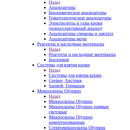
Назад
Анализаторы
Биохимические анализаторы
Гематологические анализаторы
Электролиты и газы крови
(ионоселективный анализ)
Анализаторы глюкозы и лактата
Анализаторы мочи
Реагенты и расходные материалы
Назад
Реагенты и расходные материалы
Биохимия
Системы для взятия крови
Назад
Системы для взятия крови
Greiner, Австрия
Sarstedt, Германия
Микроскопы Olympus
Назад
Микроскопы Olympus
Микроскопы Olympus прямые
световые
Микроскопы Olympus
инвертированные
Стереомикроскопы Olympus