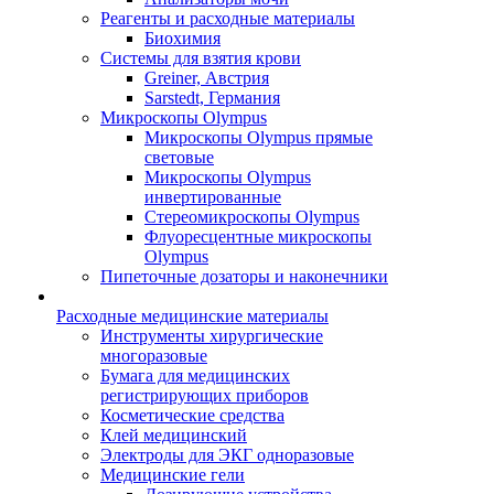
Реагенты и расходные материалы
Биохимия
Системы для взятия крови
Greiner, Австрия
Sarstedt, Германия
Микроскопы Olympus
Микроскопы Olympus прямые
световые
Микроскопы Olympus
инвертированные
Стереомикроскопы Olympus
Флуоресцентные микроскопы
Olympus
Пипеточные дозаторы и наконечники
Расходные медицинские материалы
Инструменты хирургические
многоразовые
Бумага для медицинских
регистрирующих приборов
Косметические средства
Клей медицинский
Электроды для ЭКГ одноразовые
Медицинские гели