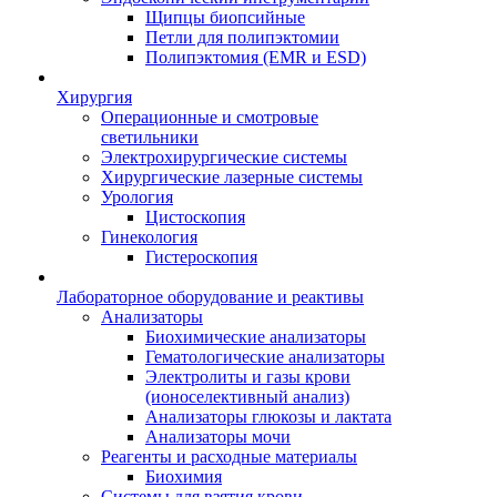
Щипцы биопсийные
Петли для полипэктомии
Полипэктомия (EMR и ESD)
Хирургия
Операционные и смотровые
светильники
Электрохирургические системы
Хирургические лазерные системы
Урология
Цистоскопия
Гинекология
Гистероскопия
Лабораторное оборудование и реактивы
Анализаторы
Биохимические анализаторы
Гематологические анализаторы
Электролиты и газы крови
(ионоселективный анализ)
Анализаторы глюкозы и лактата
Анализаторы мочи
Реагенты и расходные материалы
Биохимия
Системы для взятия крови