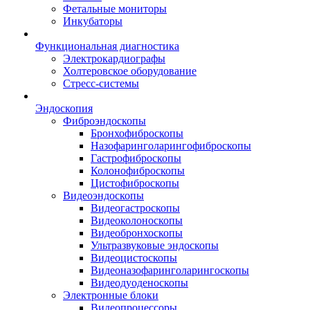
Фетальные мониторы
Инкубаторы
Функциональная диагностика
Электрокардиографы
Холтеровское оборудование
Стресс-системы
Эндоскопия
Фиброэндоскопы
Бронхофиброскопы
Назофаринголарингофиброскопы
Гастрофиброскопы
Колонофиброскопы
Цистофиброскопы
Видеоэндоскопы
Видеогастроскопы
Видеоколоноскопы
Видеобронхоскопы
Ультразвуковые эндоскопы
Видеоцистоскопы
Видеоназофаринголарингоскопы
Видеодуоденоскопы
Электронные блоки
Видеопроцессоры