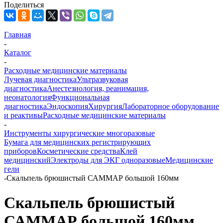
Поделиться
Главная
-
Каталог
-
Расходные медицинские материалы
Лучевая диагностика
Ультразвуковая
диагностика
Анестезиология, реанимация,
неонатология
Функциональная
диагностика
Эндоскопия
Хирургия
Лабораторное оборудование
и реактивы
Расходные медицинские материалы
-
Инструменты хирургические многоразовые
Бумага для медицинских регистрирующих
приборов
Косметические средства
Клей
медицинский
Электроды для ЭКГ одноразовые
Медицинские
гели
-
Скальпель брюшистый САММАР большой 160мм
Скальпель брюшистый
САММАР большой 160мм