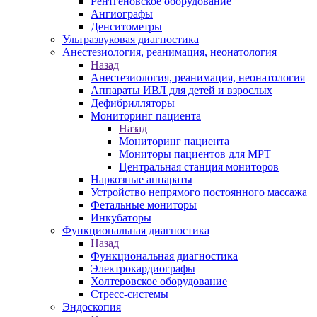
Рентгеновское оборудование
Ангиографы
Денситометры
Ультразвуковая диагностика
Анестезиология, реанимация, неонатология
Назад
Анестезиология, реанимация, неонатология
Аппараты ИВЛ для детей и взрослых
Дефибрилляторы
Мониторинг пациента
Назад
Мониторинг пациента
Мониторы пациентов для МРТ
Центральная станция мониторов
Наркозные аппараты
Устройство непрямого постоянного массажа
Фетальные мониторы
Инкубаторы
Функциональная диагностика
Назад
Функциональная диагностика
Электрокардиографы
Холтеровское оборудование
Стресс-системы
Эндоскопия