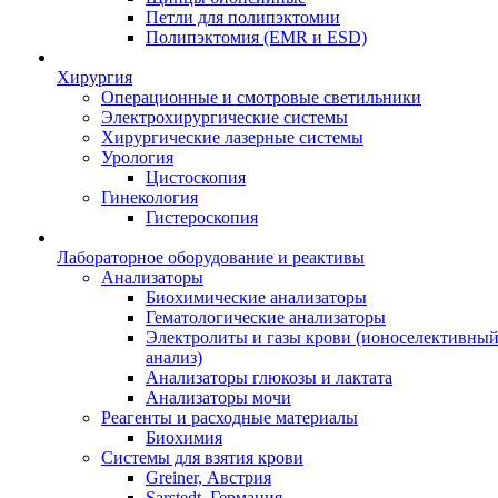
Петли для полипэктомии
Полипэктомия (EMR и ESD)
Хирургия
Операционные и смотровые светильники
Электрохирургические системы
Хирургические лазерные системы
Урология
Цистоскопия
Гинекология
Гистероскопия
Лабораторное оборудование и реактивы
Анализаторы
Биохимические анализаторы
Гематологические анализаторы
Электролиты и газы крови (ионоселективны
анализ)
Анализаторы глюкозы и лактата
Анализаторы мочи
Реагенты и расходные материалы
Биохимия
Системы для взятия крови
Greiner, Австрия
Sarstedt, Германия