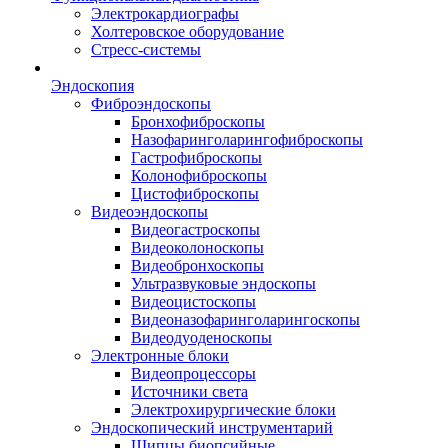
Электрокардиографы
Холтеровское оборудование
Стресс-системы
Эндоскопия
Фиброэндоскопы
Бронхофиброскопы
Назофаринголарингофиброскопы
Гастрофиброскопы
Колонофиброскопы
Цистофиброскопы
Видеоэндоскопы
Видеогастроскопы
Видеоколоноскопы
Видеобронхоскопы
Ультразвуковые эндоскопы
Видеоцистоскопы
Видеоназофаринголарингоскопы
Видеодуоденоскопы
Электронные блоки
Видеопроцессоры
Источники света
Электрохирургические блоки
Эндоскопический инструментарий
Щипцы биопсийные