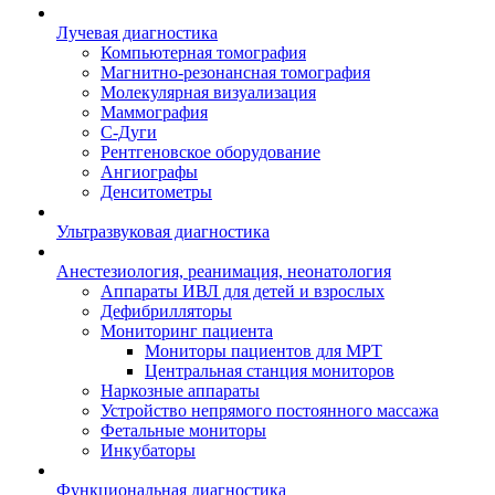
Лучевая диагностика
Компьютерная томография
Магнитно-резонансная томография
Молекулярная визуализация
Маммография
С-Дуги
Рентгеновское оборудование
Ангиографы
Денситометры
Ультразвуковая диагностика
Анестезиология, реанимация, неонатология
Аппараты ИВЛ для детей и взрослых
Дефибрилляторы
Мониторинг пациента
Мониторы пациентов для МРТ
Центральная станция мониторов
Наркозные аппараты
Устройство непрямого постоянного массажа
Фетальные мониторы
Инкубаторы
Функциональная диагностика