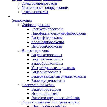
Электрокардиографы
Холтеровское оборудование
Стресс-системы
Эндоскопия
Фиброэндоскопы
Бронхофиброскопы
Назофаринголарингофиброскопы
Гастрофиброскопы
Колонофиброскопы
Цистофиброскопы
Видеоэндоскопы
Видеогастроскопы
Видеоколоноскопы
Видеобронхоскопы
Ультразвуковые эндоскопы
Видеоцистоскопы
Видеоназофаринголарингоскопы
Видеодуоденоскопы
Электронные блоки
Видеопроцессоры
Источники света
Электрохирургические блоки
Эндоскопический инструментарий
Щипцы биопсийные