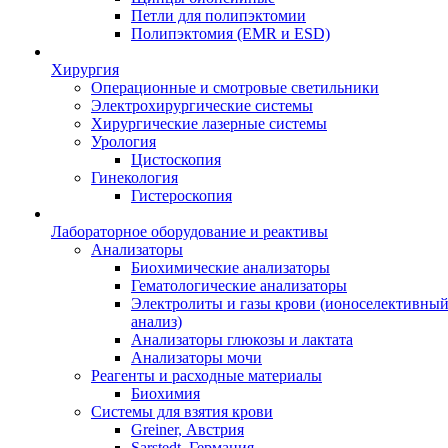
Петли для полипэктомии
Полипэктомия (EMR и ESD)
Хирургия
Операционные и смотровые светильники
Электрохирургические системы
Хирургические лазерные системы
Урология
Цистоскопия
Гинекология
Гистероскопия
Лабораторное оборудование и реактивы
Анализаторы
Биохимические анализаторы
Гематологические анализаторы
Электролиты и газы крови (ионоселективны
анализ)
Анализаторы глюкозы и лактата
Анализаторы мочи
Реагенты и расходные материалы
Биохимия
Системы для взятия крови
Greiner, Австрия
Sarstedt, Германия