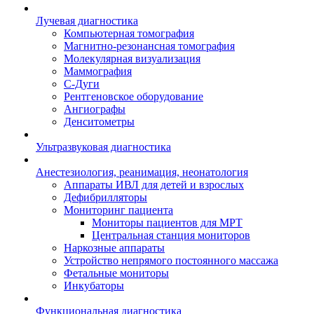
Лучевая диагностика
Компьютерная томография
Магнитно-резонансная томография
Молекулярная визуализация
Маммография
С-Дуги
Рентгеновское оборудование
Ангиографы
Денситометры
Ультразвуковая диагностика
Анестезиология, реанимация, неонатология
Аппараты ИВЛ для детей и взрослых
Дефибрилляторы
Мониторинг пациента
Мониторы пациентов для МРТ
Центральная станция мониторов
Наркозные аппараты
Устройство непрямого постоянного массажа
Фетальные мониторы
Инкубаторы
Функциональная диагностика