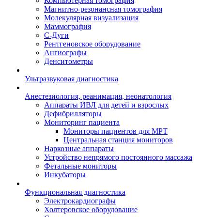
Компьютерная томография
Магнитно-резонансная томография
Молекулярная визуализация
Маммография
С-Дуги
Рентгеновское оборудование
Ангиографы
Денситометры
Ультразвуковая диагностика
Анестезиология, реанимация, неонатология
Аппараты ИВЛ для детей и взрослых
Дефибрилляторы
Мониторинг пациента
Мониторы пациентов для МРТ
Центральная станция мониторов
Наркозные аппараты
Устройство непрямого постоянного массажа
Фетальные мониторы
Инкубаторы
Функциональная диагностика
Электрокардиографы
Холтеровское оборудование