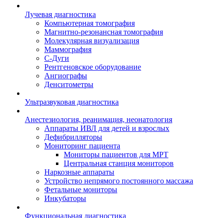
Лучевая диагностика
Компьютерная томография
Магнитно-резонансная томография
Молекулярная визуализация
Маммография
С-Дуги
Рентгеновское оборудование
Ангиографы
Денситометры
Ультразвуковая диагностика
Анестезиология, реанимация, неонатология
Аппараты ИВЛ для детей и взрослых
Дефибрилляторы
Мониторинг пациента
Мониторы пациентов для МРТ
Центральная станция мониторов
Наркозные аппараты
Устройство непрямого постоянного массажа
Фетальные мониторы
Инкубаторы
Функциональная диагностика