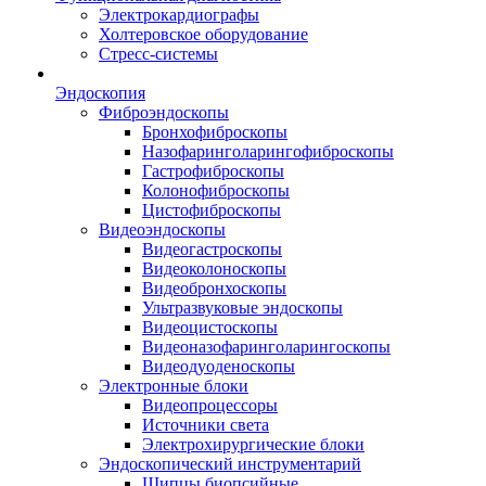
Электрокардиографы
Холтеровское оборудование
Стресс-системы
Эндоскопия
Фиброэндоскопы
Бронхофиброскопы
Назофаринголарингофиброскопы
Гастрофиброскопы
Колонофиброскопы
Цистофиброскопы
Видеоэндоскопы
Видеогастроскопы
Видеоколоноскопы
Видеобронхоскопы
Ультразвуковые эндоскопы
Видеоцистоскопы
Видеоназофаринголарингоскопы
Видеодуоденоскопы
Электронные блоки
Видеопроцессоры
Источники света
Электрохирургические блоки
Эндоскопический инструментарий
Щипцы биопсийные