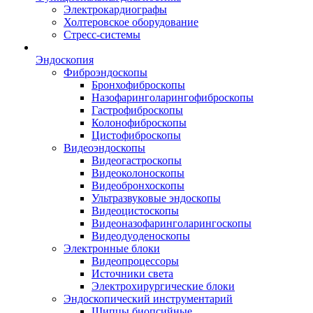
Электрокардиографы
Холтеровское оборудование
Стресс-системы
Эндоскопия
Фиброэндоскопы
Бронхофиброскопы
Назофаринголарингофиброскопы
Гастрофиброскопы
Колонофиброскопы
Цистофиброскопы
Видеоэндоскопы
Видеогастроскопы
Видеоколоноскопы
Видеобронхоскопы
Ультразвуковые эндоскопы
Видеоцистоскопы
Видеоназофаринголарингоскопы
Видеодуоденоскопы
Электронные блоки
Видеопроцессоры
Источники света
Электрохирургические блоки
Эндоскопический инструментарий
Щипцы биопсийные