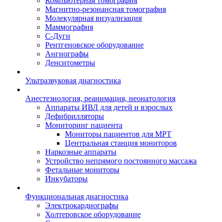
Компьютерная томография
Магнитно-резонансная томография
Молекулярная визуализация
Маммография
С-Дуги
Рентгеновское оборудование
Ангиографы
Денситометры
Ультразвуковая диагностика
Анестезиология, реанимация, неонатология
Аппараты ИВЛ для детей и взрослых
Дефибрилляторы
Мониторинг пациента
Мониторы пациентов для МРТ
Центральная станция мониторов
Наркозные аппараты
Устройство непрямого постоянного массажа
Фетальные мониторы
Инкубаторы
Функциональная диагностика
Электрокардиографы
Холтеровское оборудование