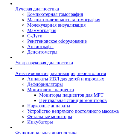
Лучевая диагностика
Компьютерная томография
Магнитно-резонансная томография
Молекулярная визуализация
Маммография
С-Дуги
Рентгеновское оборудование
Ангиографы
Денситометры
Ультразвуковая диагностика
Анестезиология, реанимация, неонатология
Аппараты ИВЛ для детей и взрослых
Дефибрилляторы
Мониторинг пациента
Мониторы пациентов для МРТ
Центральная станция мониторов
Наркозные аппараты
Устройство непрямого постоянного массажа
Фетальные мониторы
Инкубаторы
Функциональная диагностика