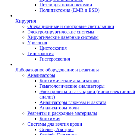
Петли для полипэктомии
Полипэктомия (EMR и ESD)
Хирургия
Операционные и смотровые светильники
Электрохирургические системы
Хирургические лазерные системы
Урология
Цистоскопия
Гинекология
Гистероскопия
Лабораторное оборудование и реактивы
Анализаторы
Биохимические анализаторы
Гематологические анализаторы
Электролиты и газы крови (ионоселективны
анализ)
Анализаторы глюкозы и лактата
Анализаторы мочи
Реагенты и расходные материалы
Биохимия
Системы для взятия крови
Greiner, Австрия
Sarstedt, Германия