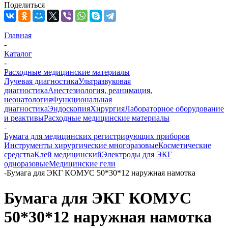
Поделиться
Главная
-
Каталог
-
Расходные медицинские материалы
Лучевая диагностика
Ультразвуковая
диагностика
Анестезиология, реанимация,
неонатология
Функциональная
диагностика
Эндоскопия
Хирургия
Лабораторное оборудование
и реактивы
Расходные медицинские материалы
-
Бумага для медицинских регистрирующих приборов
Инструменты хирургические многоразовые
Косметические
средства
Клей медицинский
Электроды для ЭКГ
одноразовые
Медицинские гели
-
Бумага для ЭКГ КОМУС 50*30*12 наружная намотка
Бумага для ЭКГ КОМУС
50*30*12 наружная намотка