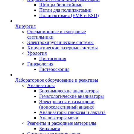
Щипцы биопсийные
Петли для полипэктомии
Полипэктомия (EMR и ESD)
Хирургия
Операционные и смотровые
светильники
Электрохирургические системы
Хирургические лазерные системы
Урология
Цистоскопия
Гинекология
Гистероскопия
Лабораторное оборудование и реактивы
Анализаторы
Биохимические анализаторы
Гематологические анализаторы
Электролиты и газы крови
(ионоселективный анализ)
Анализаторы глюкозы и лактата
Анализаторы мочи
Реагенты и расходные материалы
Биохимия
Системы для взятия крови