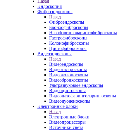
Назад
Эндоскопия
Фиброэндоскопы
Назад
Фиброэндоскопы
Бронхофиброскопы
Назофаринголарингофиброскопы
Гастрофиброскопы
Колонофиброскопы
Цистофиброскопы
Видеоэндоскопы
Назад
Видеоэндоскопы
Видеогастроскопы
Видеоколоноскопы
Видеобронхоскопы
Ультразвуковые эндоскопы
Видеоцистоскопы
Видеоназофаринголарингоскопы
Видеодуоденоскопы
Электронные блоки
Назад
Электронные блоки
Видеопроцессоры
Источники света