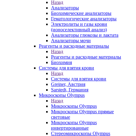
Назад
Анализаторы
Биохимические анализаторы
Гематологические анализаторы
Электролиты и газы крови
(ионоселективный анализ)
Анализаторы глюкозы и лактата
Анализаторы мочи
Реагенты и расходные материалы
Назад
Реагенты и расходные материалы
Биохимия
Системы для взятия крови
Назад
Системы для взятия крови
Greiner, Австрия
Sarstedt, Германия
Микроскопы Olympus
Назад
Микроскопы Olympus
Микроскопы Olympus прямые
световые
Микроскопы Olympus
инвертированные
Стереомикроскопы Olympus