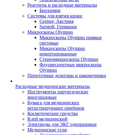
Реагенты и расходные материалы
Биохимия
Системы для взятия крови
Greiner, Австрия
Sarstedt, Германия
Микроскопы Olympus
Микроскопы Olympus прямые
световые
Микроскопы Olympus
инвертированные
Стереомикроскопы Olympus
Флуоресцентные микроскопы
Olympus
Пипеточные дозаторы и наконечники
Расходные медицинские материалы
Инструменты хирургические
многоразовые
Бумага для медицинских
регистрирующих приборов
Косметические средства
Клей медицинский
Электроды для ЭКГ одноразовые
Медицинские гели