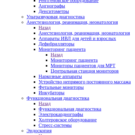
Рентгеновское оборудование
Ангиографы
Денситометры
Ультразвуковая диагностика
Анестезиология, реанимация, неонатология
Назад
Анестезиология, реанимация, неонатология
Аппараты ИВЛ для детей и взрослых
Дефибрилляторы
Мониторинг пациента
Назад
Мониторинг пациента
Мониторы пациентов для МРТ
Центральная станция мониторов
Наркозные аппараты
Устройство непрямого постоянного массажа
Фетальные мониторы
Инкубаторы
Функциональная диагностика
Назад
Функциональная диагностика
Электрокардиографы
Холтеровское оборудование
Стресс-системы
Эндоскопия