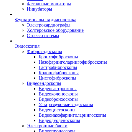
Фетальные мониторы
Инкубаторы
Функциональная диагностика
Электрокардиографы
Холтеровское оборудование
Стресс-системы
Эндоскопия
Фиброэндоскопы
Бронхофиброскопы
Назофаринголарингофиброскопы
Гастрофиброскопы
Колонофиброскопы
Цистофиброскопы
Видеоэндоскопы
Видеогастроскопы
Видеоколоноскопы
Видеобронхоскопы
Ультразвуковые эндоскопы
Видеоцистоскопы
Видеоназофаринголарингоскопы
Видеодуоденоскопы
Электронные блоки
Видеопроцессоры