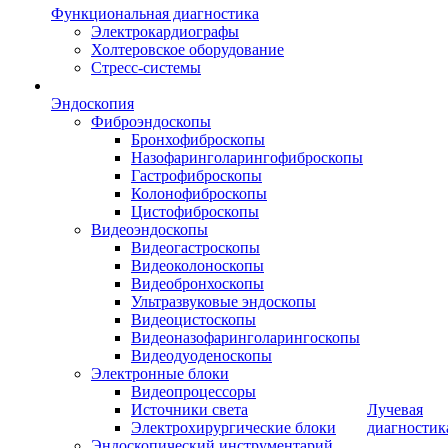
Функциональная диагностика
Электрокардиографы
Холтеровское оборудование
Стресс-системы
Эндоскопия
Фиброэндоскопы
Бронхофиброскопы
Назофаринголарингофиброскопы
Гастрофиброскопы
Колонофиброскопы
Цистофиброскопы
Видеоэндоскопы
Видеогастроскопы
Видеоколоноскопы
Видеобронхоскопы
Ультразвуковые эндоскопы
Видеоцистоскопы
Видеоназофаринголарингоскопы
Видеодуоденоскопы
Электронные блоки
Видеопроцессоры
Источники света
Лучевая
Электрохирургические блоки
диагностик
Эндоскопический инструментарий