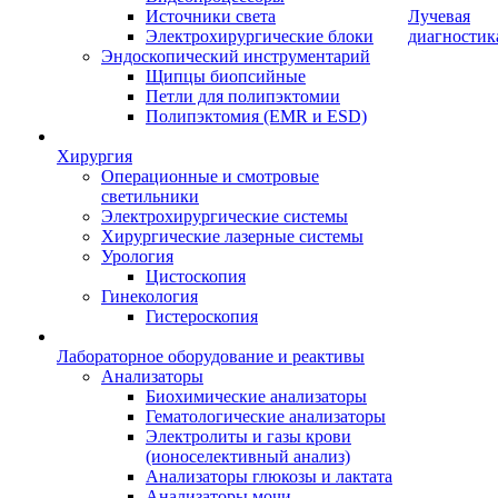
Источники света
Лучевая
Электрохирургические блоки
диагностик
Эндоскопический инструментарий
Щипцы биопсийные
Петли для полипэктомии
Полипэктомия (EMR и ESD)
Хирургия
Операционные и смотровые
светильники
Электрохирургические системы
Хирургические лазерные системы
Урология
Цистоскопия
Гинекология
Гистероскопия
Лабораторное оборудование и реактивы
Анализаторы
Биохимические анализаторы
Гематологические анализаторы
Электролиты и газы крови
(ионоселективный анализ)
Анализаторы глюкозы и лактата
Анализаторы мочи