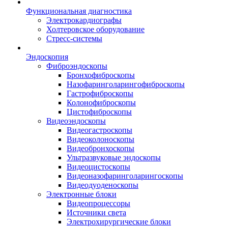
Функциональная диагностика
Электрокардиографы
Холтеровское оборудование
Стресс-системы
Эндоскопия
Фиброэндоскопы
Бронхофиброскопы
Назофаринголарингофиброскопы
Гастрофиброскопы
Колонофиброскопы
Цистофиброскопы
Видеоэндоскопы
Видеогастроскопы
Видеоколоноскопы
Видеобронхоскопы
Ультразвуковые эндоскопы
Видеоцистоскопы
Видеоназофаринголарингоскопы
Видеодуоденоскопы
Электронные блоки
Видеопроцессоры
Источники света
Электрохирургические блоки