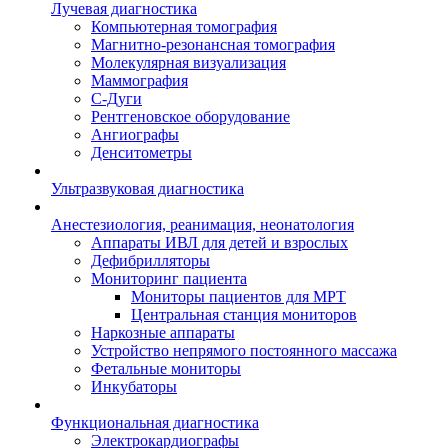
Лучевая диагностика
Компьютерная томография
Магнитно-резонансная томография
Молекулярная визуализация
Маммография
С-Дуги
Рентгеновское оборудование
Ангиографы
Денситометры
Ультразвуковая диагностика
Анестезиология, реанимация, неонатология
Аппараты ИВЛ для детей и взрослых
Дефибрилляторы
Мониторинг пациента
Мониторы пациентов для МРТ
Центральная станция мониторов
Наркозные аппараты
Устройство непрямого постоянного массажа
Фетальные мониторы
Инкубаторы
Функциональная диагностика
Электрокардиографы