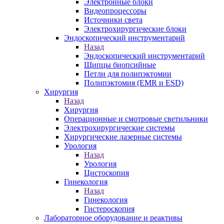
Электронные блоки
Видеопроцессоры
Источники света
Электрохирургические блоки
Эндоскопический инструментарий
Назад
Эндоскопический инструментарий
Щипцы биопсийные
Петли для полипэктомии
Полипэктомия (EMR и ESD)
Хирургия
Назад
Хирургия
Операционные и смотровые светильники
Электрохирургические системы
Хирургические лазерные системы
Урология
Назад
Урология
Цистоскопия
Гинекология
Назад
Гинекология
Гистероскопия
Лабораторное оборудование и реактивы