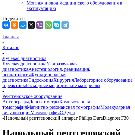
Монтаж и ввод медицинского оборудования в
эксплуатацию
Поделиться
Главная
-
Каталог
-
Лучевая диагностика
Лучевая диагностика
Ультразвуковая
диагностика
Анестезиология, реанимация,
неонатология
Функциональная
диагностика
Эндоскопия
Хирургия
Лабораторное оборудование
и реактивы
Расходные медицинские материалы
-
Рентгеновское оборудование
Ангиографы
Денситометры
Компьютерная
томография
Магнитно-резонансная томография
Молекулярная
визуализация
Маммография
С-Дуги
-
Напольный рентгеновский аппарат Philips DuraDiagnost F30
Напольный рентгеновский