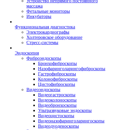
Устройство непрямого постоянного
массажа
Фетальные мониторы
Инкубаторы
Функциональная диагностика
Электрокардиографы
Холтеровское оборудование
Стресс-системы
Эндоскопия
Фиброэндоскопы
Бронхофиброскопы
Назофаринголарингофиброскопы
Гастрофиброскопы
Колонофиброскопы
Цистофиброскопы
Видеоэндоскопы
Видеогастроскопы
Видеоколоноскопы
Видеобронхоскопы
Ультразвуковые эндоскопы
Видеоцистоскопы
Видеоназофаринголарингоскопы
Видеодуоденоскопы