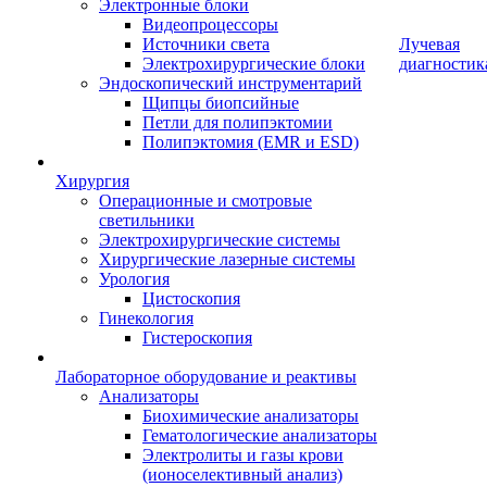
Электронные блоки
Видеопроцессоры
Источники света
Лучевая
Электрохирургические блоки
диагностик
Эндоскопический инструментарий
Щипцы биопсийные
Петли для полипэктомии
Полипэктомия (EMR и ESD)
Хирургия
Операционные и смотровые
светильники
Электрохирургические системы
Хирургические лазерные системы
Урология
Цистоскопия
Гинекология
Гистероскопия
Лабораторное оборудование и реактивы
Анализаторы
Биохимические анализаторы
Гематологические анализаторы
Электролиты и газы крови
(ионоселективный анализ)