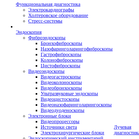
Функциональная диагностика
Электрокардиографы
Холтеровское оборудование
Стресс-системы
Эндоскопия
Фиброэндоскопы
Бронхофиброскопы
Назофаринголарингофиброскопы
Гастрофиброскопы
Колонофиброскопы
Цистофиброскопы
Видеоэндоскопы
Видеогастроскопы
Видеоколоноскопы
Видеобронхоскопы
Ультразвуковые эндоскопы
Видеоцистоскопы
Видеоназофаринголарингоскопы
Видеодуоденоскопы
Электронные блоки
Видеопроцессоры
Источники света
Лучевая
Электрохирургические блоки
диагностик
Эндоскопический инструментарий