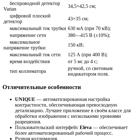
беспроводной детектор
34,5×42,5 см;
Varian
цифровой плоский
43×35 см;
детектор
максимальный ток трубки
630 мА (при 70 кВ);
напряжение сети
380—415 В (±10%);
максимальное
150 кВ;
напряжение трубки
максимальный ток сети
125 А (при 400 В);
время воздействия
от 5 мс до 4 с;
ручной, со световым
тип коллиматора
индикатором поля.
Отличительные особенности
UNIQUE
— автоматизированная настройка
контрастности, обеспечивающая превосходную
детализацию. Лучшее приложение в своём классе для
обработки изображения с несколькими уровнями
разрешения.
Пользовательский интерфейс
Eleva
— обеспечивает
более автоматизированный рабочий процесс.
Ручная коллимация.