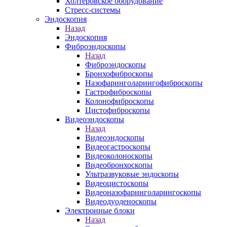
Холтеровское оборудование
Стресс-системы
Эндоскопия
Назад
Эндоскопия
Фиброэндоскопы
Назад
Фиброэндоскопы
Бронхофиброскопы
Назофаринголарингофиброскопы
Гастрофиброскопы
Колонофиброскопы
Цистофиброскопы
Видеоэндоскопы
Назад
Видеоэндоскопы
Видеогастроскопы
Видеоколоноскопы
Видеобронхоскопы
Ультразвуковые эндоскопы
Видеоцистоскопы
Видеоназофаринголарингоскопы
Видеодуоденоскопы
Электронные блоки
Назад