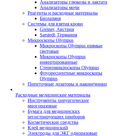
Анализаторы глюкозы и лактата
Анализаторы мочи
Реагенты и расходные материалы
Биохимия
Системы для взятия крови
Greiner, Австрия
Sarstedt, Германия
Микроскопы Olympus
Микроскопы Olympus прямые
световые
Микроскопы Olympus
инвертированные
Стереомикроскопы Olympus
Флуоресцентные микроскопы
Olympus
Пипеточные дозаторы и наконечники
Расходные медицинские материалы
Инструменты хирургические
многоразовые
Бумага для медицинских
регистрирующих приборов
Косметические средства
Клей медицинский
Электроды для ЭКГ одноразовые