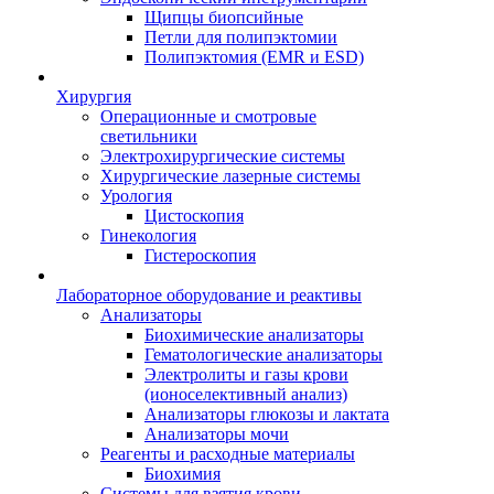
Щипцы биопсийные
Петли для полипэктомии
Полипэктомия (EMR и ESD)
Хирургия
Операционные и смотровые
светильники
Электрохирургические системы
Хирургические лазерные системы
Урология
Цистоскопия
Гинекология
Гистероскопия
Лабораторное оборудование и реактивы
Анализаторы
Биохимические анализаторы
Гематологические анализаторы
Электролиты и газы крови
(ионоселективный анализ)
Анализаторы глюкозы и лактата
Анализаторы мочи
Реагенты и расходные материалы
Биохимия
Системы для взятия крови