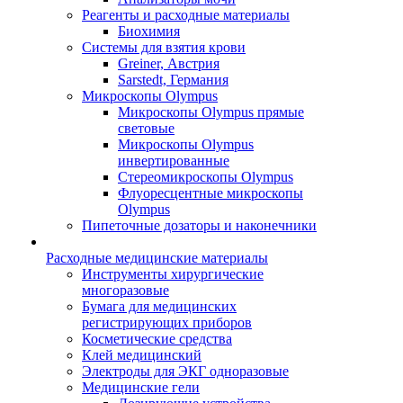
Реагенты и расходные материалы
Биохимия
Системы для взятия крови
Greiner, Австрия
Sarstedt, Германия
Микроскопы Olympus
Микроскопы Olympus прямые
световые
Микроскопы Olympus
инвертированные
Стереомикроскопы Olympus
Флуоресцентные микроскопы
Olympus
Пипеточные дозаторы и наконечники
Расходные медицинские материалы
Инструменты хирургические
многоразовые
Бумага для медицинских
регистрирующих приборов
Косметические средства
Клей медицинский
Электроды для ЭКГ одноразовые
Медицинские гели