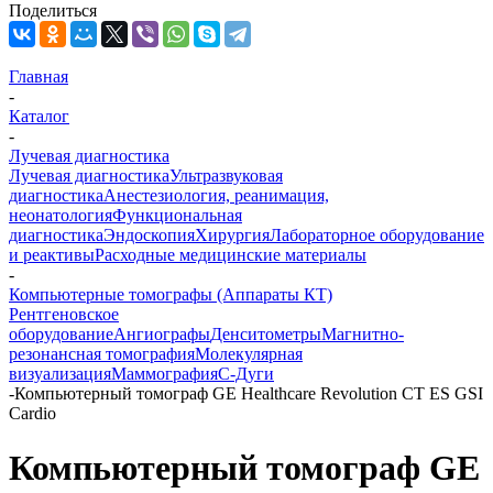
Поделиться
Главная
-
Каталог
-
Лучевая диагностика
Лучевая диагностика
Ультразвуковая
диагностика
Анестезиология, реанимация,
неонатология
Функциональная
диагностика
Эндоскопия
Хирургия
Лабораторное оборудование
и реактивы
Расходные медицинские материалы
-
Компьютерные томографы (Аппараты КТ)
Рентгеновское
оборудование
Ангиографы
Денситометры
Магнитно-
резонансная томография
Молекулярная
визуализация
Маммография
С-Дуги
-
Компьютерный томограф GE Healthcare Revolution CT ES GSI
Cardio
Компьютерный томограф GE