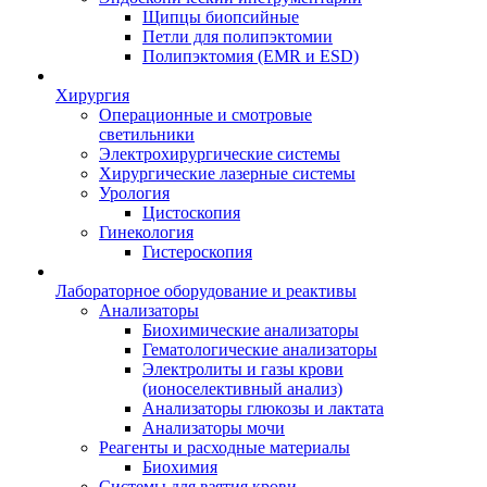
Щипцы биопсийные
Петли для полипэктомии
Полипэктомия (EMR и ESD)
Хирургия
Операционные и смотровые
светильники
Электрохирургические системы
Хирургические лазерные системы
Урология
Цистоскопия
Гинекология
Гистероскопия
Лабораторное оборудование и реактивы
Анализаторы
Биохимические анализаторы
Гематологические анализаторы
Электролиты и газы крови
(ионоселективный анализ)
Анализаторы глюкозы и лактата
Анализаторы мочи
Реагенты и расходные материалы
Биохимия
Системы для взятия крови