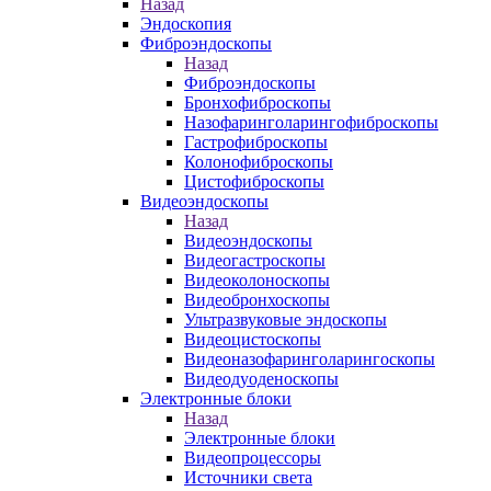
Назад
Эндоскопия
Фиброэндоскопы
Назад
Фиброэндоскопы
Бронхофиброскопы
Назофаринголарингофиброскопы
Гастрофиброскопы
Колонофиброскопы
Цистофиброскопы
Видеоэндоскопы
Назад
Видеоэндоскопы
Видеогастроскопы
Видеоколоноскопы
Видеобронхоскопы
Ультразвуковые эндоскопы
Видеоцистоскопы
Видеоназофаринголарингоскопы
Видеодуоденоскопы
Электронные блоки
Назад
Электронные блоки
Видеопроцессоры
Источники света