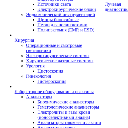
Источники света
Лучевая
Электрохирургические блоки
диагностик
Эндоскопический инструментарий
Щипцы биопсийные
Петли для полипэктомии
Полипэктомия (EMR и ESD)
Хирургия
Операционные и смотровые
светильники
Электрохирургические системы
Хирургические лазерные системы
Урология
Цистоскопия
Гинекология
Гистероскопия
Лабораторное оборудование и реактивы
Анализаторы
Биохимические анализаторы
Гематологические анализаторы
Электролиты и газы крови
(ионоселективный анализ)
Анализаторы глюкозы и лактата
Анализаторы мочи