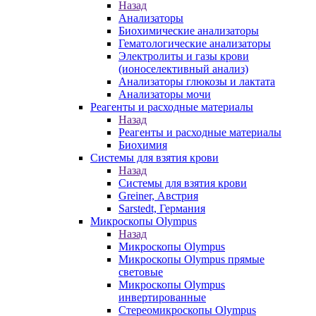
Назад
Анализаторы
Биохимические анализаторы
Гематологические анализаторы
Электролиты и газы крови
(ионоселективный анализ)
Анализаторы глюкозы и лактата
Анализаторы мочи
Реагенты и расходные материалы
Назад
Реагенты и расходные материалы
Биохимия
Системы для взятия крови
Назад
Системы для взятия крови
Greiner, Австрия
Sarstedt, Германия
Микроскопы Olympus
Назад
Микроскопы Olympus
Микроскопы Olympus прямые
световые
Микроскопы Olympus
инвертированные
Стереомикроскопы Olympus