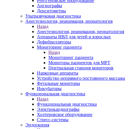
Рентгеновское оборудование
Ангиографы
Денситометры
Ультразвуковая диагностика
Анестезиология, реанимация, неонатология
Назад
Анестезиология, реанимация, неонатология
Аппараты ИВЛ для детей и взрослых
Дефибрилляторы
Мониторинг пациента
Назад
Мониторинг пациента
Мониторы пациентов для МРТ
Центральная станция мониторов
Наркозные аппараты
Устройство непрямого постоянного массажа
Фетальные мониторы
Инкубаторы
Функциональная диагностика
Назад
Функциональная диагностика
Электрокардиографы
Холтеровское оборудование
Стресс-системы
Эндоскопия