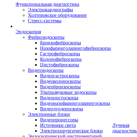
Функциональная диагностика
Электрокардиографы
Холтеровское оборудование
Стресс-системы
Эндоскопия
Фиброэндоскопы
Бронхофиброскопы
Назофаринголарингофиброскопы
Гастрофиброскопы
Колонофиброскопы
Цистофиброскопы
Видеоэндоскопы
Видеогастроскопы
Видеоколоноскопы
Видеобронхоскопы
Ультразвуковые эндоскопы
Видеоцистоскопы
Видеоназофаринголарингоскопы
Видеодуоденоскопы
Электронные блоки
Видеопроцессоры
Источники света
Лучевая
Электрохирургические блоки
диагностик
Эндоскопический инструментарий