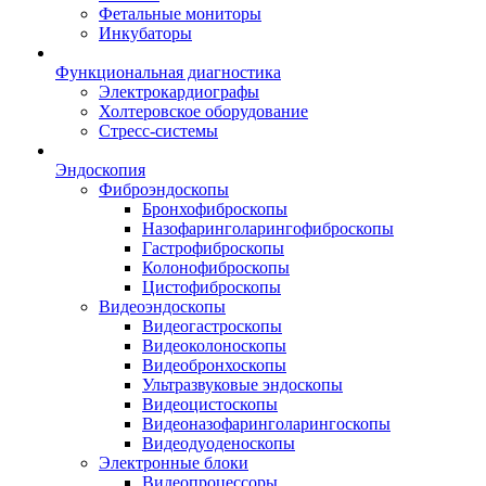
Фетальные мониторы
Инкубаторы
Функциональная диагностика
Электрокардиографы
Холтеровское оборудование
Стресс-системы
Эндоскопия
Фиброэндоскопы
Бронхофиброскопы
Назофаринголарингофиброскопы
Гастрофиброскопы
Колонофиброскопы
Цистофиброскопы
Видеоэндоскопы
Видеогастроскопы
Видеоколоноскопы
Видеобронхоскопы
Ультразвуковые эндоскопы
Видеоцистоскопы
Видеоназофаринголарингоскопы
Видеодуоденоскопы
Электронные блоки
Видеопроцессоры