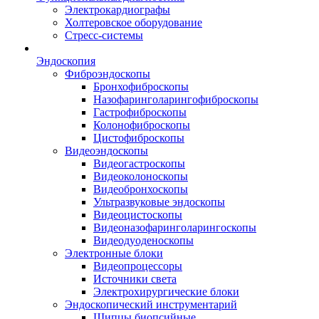
Электрокардиографы
Холтеровское оборудование
Стресс-системы
Эндоскопия
Фиброэндоскопы
Бронхофиброскопы
Назофаринголарингофиброскопы
Гастрофиброскопы
Колонофиброскопы
Цистофиброскопы
Видеоэндоскопы
Видеогастроскопы
Видеоколоноскопы
Видеобронхоскопы
Ультразвуковые эндоскопы
Видеоцистоскопы
Видеоназофаринголарингоскопы
Видеодуоденоскопы
Электронные блоки
Видеопроцессоры
Источники света
Электрохирургические блоки
Эндоскопический инструментарий
Щипцы биопсийные