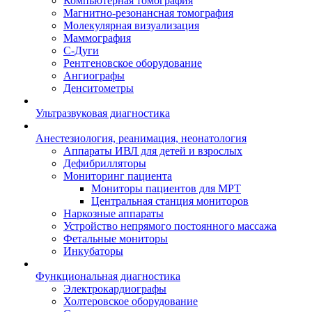
Компьютерная томография
Магнитно-резонансная томография
Молекулярная визуализация
Маммография
С-Дуги
Рентгеновское оборудование
Ангиографы
Денситометры
Ультразвуковая диагностика
Анестезиология, реанимация, неонатология
Аппараты ИВЛ для детей и взрослых
Дефибрилляторы
Мониторинг пациента
Мониторы пациентов для МРТ
Центральная станция мониторов
Наркозные аппараты
Устройство непрямого постоянного массажа
Фетальные мониторы
Инкубаторы
Функциональная диагностика
Электрокардиографы
Холтеровское оборудование