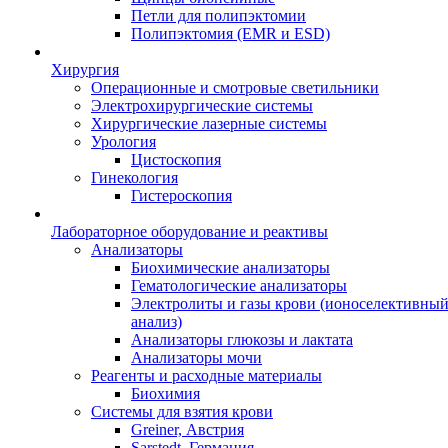
Петли для полипэктомии
Полипэктомия (EMR и ESD)
Хирургия
Операционные и смотровые светильники
Электрохирургические системы
Хирургические лазерные системы
Урология
Цистоскопия
Гинекология
Гистероскопия
Лабораторное оборудование и реактивы
Анализаторы
Биохимические анализаторы
Гематологические анализаторы
Электролиты и газы крови (ионоселективны
анализ)
Анализаторы глюкозы и лактата
Анализаторы мочи
Реагенты и расходные материалы
Биохимия
Системы для взятия крови
Greiner, Австрия
Sarstedt, Германия