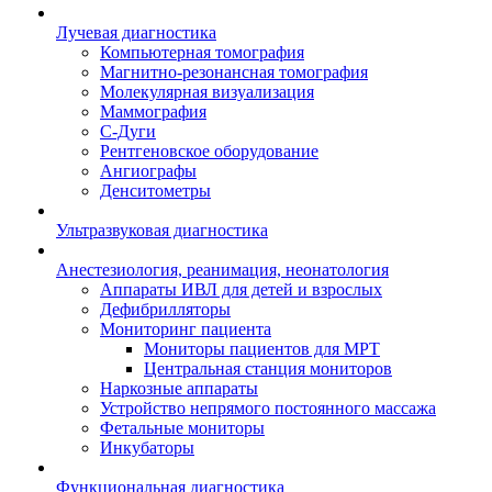
Лучевая диагностика
Компьютерная томография
Магнитно-резонансная томография
Молекулярная визуализация
Маммография
С-Дуги
Рентгеновское оборудование
Ангиографы
Денситометры
Ультразвуковая диагностика
Анестезиология, реанимация, неонатология
Аппараты ИВЛ для детей и взрослых
Дефибрилляторы
Мониторинг пациента
Мониторы пациентов для МРТ
Центральная станция мониторов
Наркозные аппараты
Устройство непрямого постоянного массажа
Фетальные мониторы
Инкубаторы
Функциональная диагностика