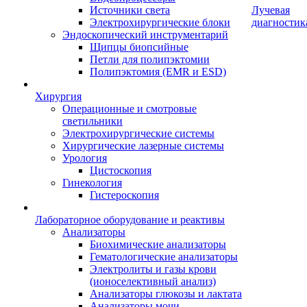
Источники света
Лучевая
Электрохирургические блоки
диагностик
Эндоскопический инструментарий
Щипцы биопсийные
Петли для полипэктомии
Полипэктомия (EMR и ESD)
Хирургия
Операционные и смотровые
светильники
Электрохирургические системы
Хирургические лазерные системы
Урология
Цистоскопия
Гинекология
Гистероскопия
Лабораторное оборудование и реактивы
Анализаторы
Биохимические анализаторы
Гематологические анализаторы
Электролиты и газы крови
(ионоселективный анализ)
Анализаторы глюкозы и лактата
Анализаторы мочи