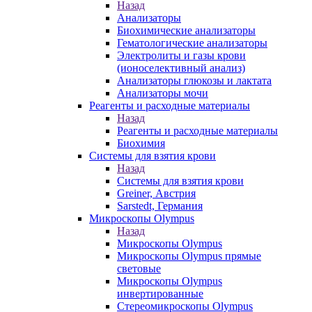
Назад
Анализаторы
Биохимические анализаторы
Гематологические анализаторы
Электролиты и газы крови
(ионоселективный анализ)
Анализаторы глюкозы и лактата
Анализаторы мочи
Реагенты и расходные материалы
Назад
Реагенты и расходные материалы
Биохимия
Системы для взятия крови
Назад
Системы для взятия крови
Greiner, Австрия
Sarstedt, Германия
Микроскопы Olympus
Назад
Микроскопы Olympus
Микроскопы Olympus прямые
световые
Микроскопы Olympus
инвертированные
Стереомикроскопы Olympus