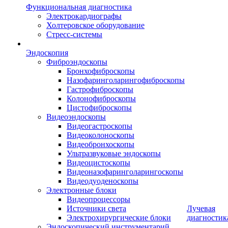
Функциональная диагностика
Электрокардиографы
Холтеровское оборудование
Стресс-системы
Эндоскопия
Фиброэндоскопы
Бронхофиброскопы
Назофаринголарингофиброскопы
Гастрофиброскопы
Колонофиброскопы
Цистофиброскопы
Видеоэндоскопы
Видеогастроскопы
Видеоколоноскопы
Видеобронхоскопы
Ультразвуковые эндоскопы
Видеоцистоскопы
Видеоназофаринголарингоскопы
Видеодуоденоскопы
Электронные блоки
Видеопроцессоры
Источники света
Лучевая
Электрохирургические блоки
диагностик
Эндоскопический инструментарий