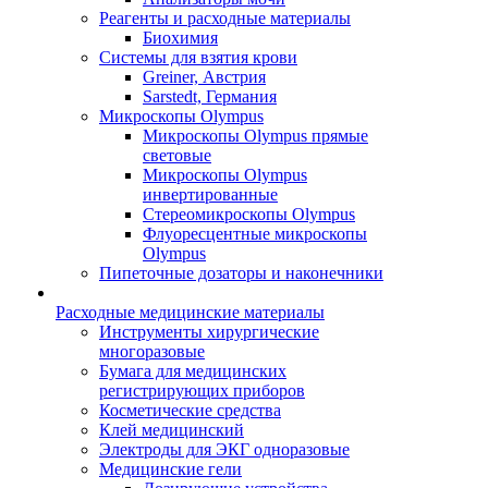
Реагенты и расходные материалы
Биохимия
Системы для взятия крови
Greiner, Австрия
Sarstedt, Германия
Микроскопы Olympus
Микроскопы Olympus прямые
световые
Микроскопы Olympus
инвертированные
Стереомикроскопы Olympus
Флуоресцентные микроскопы
Olympus
Пипеточные дозаторы и наконечники
Расходные медицинские материалы
Инструменты хирургические
многоразовые
Бумага для медицинских
регистрирующих приборов
Косметические средства
Клей медицинский
Электроды для ЭКГ одноразовые
Медицинские гели