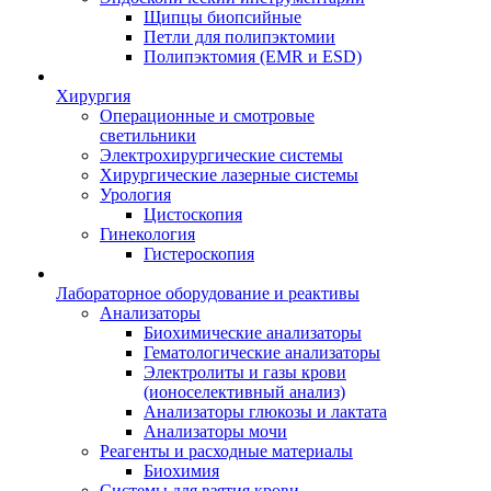
Щипцы биопсийные
Петли для полипэктомии
Полипэктомия (EMR и ESD)
Хирургия
Операционные и смотровые
светильники
Электрохирургические системы
Хирургические лазерные системы
Урология
Цистоскопия
Гинекология
Гистероскопия
Лабораторное оборудование и реактивы
Анализаторы
Биохимические анализаторы
Гематологические анализаторы
Электролиты и газы крови
(ионоселективный анализ)
Анализаторы глюкозы и лактата
Анализаторы мочи
Реагенты и расходные материалы
Биохимия
Системы для взятия крови