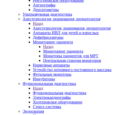
Рентгеновское оборудование
Ангиографы
Денситометры
Ультразвуковая диагностика
Анестезиология, реанимация, неонатология
Назад
Анестезиология, реанимация, неонатология
Аппараты ИВЛ для детей и взрослых
Дефибрилляторы
Мониторинг пациента
Назад
Мониторинг пациента
Мониторы пациентов для МРТ
Центральная станция мониторов
Наркозные аппараты
Устройство непрямого постоянного массажа
Фетальные мониторы
Инкубаторы
Функциональная диагностика
Назад
Функциональная диагностика
Электрокардиографы
Холтеровское оборудование
Стресс-системы
Эндоскопия