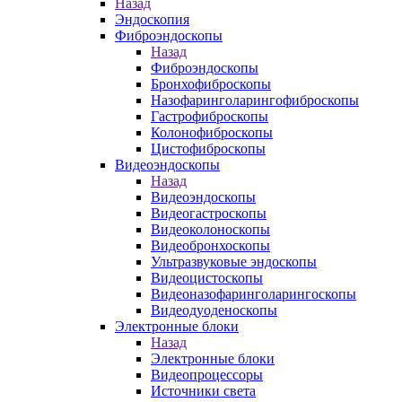
Назад
Эндоскопия
Фиброэндоскопы
Назад
Фиброэндоскопы
Бронхофиброскопы
Назофаринголарингофиброскопы
Гастрофиброскопы
Колонофиброскопы
Цистофиброскопы
Видеоэндоскопы
Назад
Видеоэндоскопы
Видеогастроскопы
Видеоколоноскопы
Видеобронхоскопы
Ультразвуковые эндоскопы
Видеоцистоскопы
Видеоназофаринголарингоскопы
Видеодуоденоскопы
Электронные блоки
Назад
Электронные блоки
Видеопроцессоры
Источники света