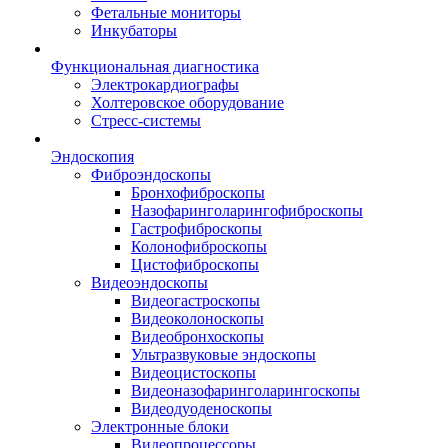
Фетальные мониторы
Инкубаторы
Функциональная диагностика
Электрокардиографы
Холтеровское оборудование
Стресс-системы
Эндоскопия
Фиброэндоскопы
Бронхофиброскопы
Назофаринголарингофиброскопы
Гастрофиброскопы
Колонофиброскопы
Цистофиброскопы
Видеоэндоскопы
Видеогастроскопы
Видеоколоноскопы
Видеобронхоскопы
Ультразвуковые эндоскопы
Видеоцистоскопы
Видеоназофаринголарингоскопы
Видеодуоденоскопы
Электронные блоки
Видеопроцессоры