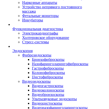
Наркозные аппараты
Устройство непрямого постоянного
массажа
Фетальные мониторы
Инкубаторы
Функциональная диагностика
Электрокардиографы
Холтеровское оборудование
Стресс-системы
Эндоскопия
Фиброэндоскопы
Бронхофиброскопы
Назофаринголарингофиброскопы
Гастрофиброскопы
Колонофиброскопы
Цистофиброскопы
Видеоэндоскопы
Видеогастроскопы
Видеоколоноскопы
Видеобронхоскопы
Ультразвуковые эндоскопы
Видеоцистоскопы
Видеоназофаринголарингоскопы