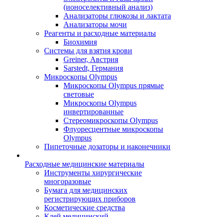
(ионоселективный анализ)
Анализаторы глюкозы и лактата
Анализаторы мочи
Реагенты и расходные материалы
Биохимия
Системы для взятия крови
Greiner, Австрия
Sarstedt, Германия
Микроскопы Olympus
Микроскопы Olympus прямые
световые
Микроскопы Olympus
инвертированные
Стереомикроскопы Olympus
Флуоресцентные микроскопы
Olympus
Пипеточные дозаторы и наконечники
Расходные медицинские материалы
Инструменты хирургические
многоразовые
Бумага для медицинских
регистрирующих приборов
Косметические средства
Клей медицинский