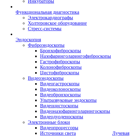
Инкубаторы
Функциональная диагностика
Электрокардиографы
Холтеровское оборудование
Стресс-системы
Эндоскопия
Фиброэндоскопы
Бронхофиброскопы
Назофаринголарингофиброскопы
Гастрофиброскопы
Колонофиброскопы
Цистофиброскопы
Видеоэндоскопы
Видеогастроскопы
Видеоколоноскопы
Видеобронхоскопы
Ультразвуковые эндоскопы
Видеоцистоскопы
Видеоназофаринголарингоскопы
Видеодуоденоскопы
Электронные блоки
Видеопроцессоры
Источники света
Лучевая