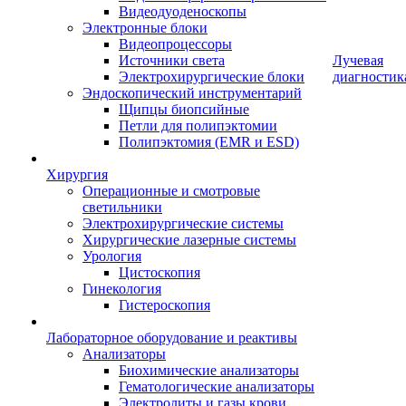
Видеодуоденоскопы
Электронные блоки
Видеопроцессоры
Источники света
Лучевая
Электрохирургические блоки
диагностик
Эндоскопический инструментарий
Щипцы биопсийные
Петли для полипэктомии
Полипэктомия (EMR и ESD)
Хирургия
Операционные и смотровые
светильники
Электрохирургические системы
Хирургические лазерные системы
Урология
Цистоскопия
Гинекология
Гистероскопия
Лабораторное оборудование и реактивы
Анализаторы
Биохимические анализаторы
Гематологические анализаторы
Электролиты и газы крови