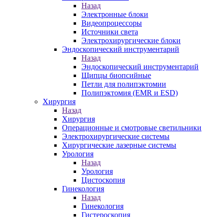
Назад
Электронные блоки
Видеопроцессоры
Источники света
Электрохирургические блоки
Эндоскопический инструментарий
Назад
Эндоскопический инструментарий
Щипцы биопсийные
Петли для полипэктомии
Полипэктомия (EMR и ESD)
Хирургия
Назад
Хирургия
Операционные и смотровые светильники
Электрохирургические системы
Хирургические лазерные системы
Урология
Назад
Урология
Цистоскопия
Гинекология
Назад
Гинекология
Гистероскопия