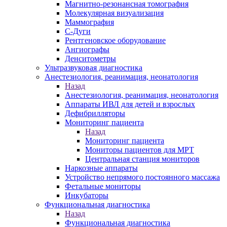
Магнитно-резонансная томография
Молекулярная визуализация
Маммография
С-Дуги
Рентгеновское оборудование
Ангиографы
Денситометры
Ультразвуковая диагностика
Анестезиология, реанимация, неонатология
Назад
Анестезиология, реанимация, неонатология
Аппараты ИВЛ для детей и взрослых
Дефибрилляторы
Мониторинг пациента
Назад
Мониторинг пациента
Мониторы пациентов для МРТ
Центральная станция мониторов
Наркозные аппараты
Устройство непрямого постоянного массажа
Фетальные мониторы
Инкубаторы
Функциональная диагностика
Назад
Функциональная диагностика