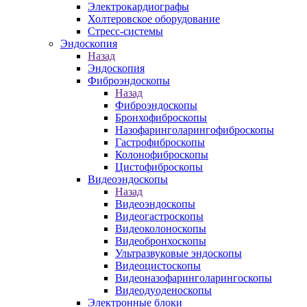
Электрокардиографы
Холтеровское оборудование
Стресс-системы
Эндоскопия
Назад
Эндоскопия
Фиброэндоскопы
Назад
Фиброэндоскопы
Бронхофиброскопы
Назофаринголарингофиброскопы
Гастрофиброскопы
Колонофиброскопы
Цистофиброскопы
Видеоэндоскопы
Назад
Видеоэндоскопы
Видеогастроскопы
Видеоколоноскопы
Видеобронхоскопы
Ультразвуковые эндоскопы
Видеоцистоскопы
Видеоназофаринголарингоскопы
Видеодуоденоскопы
Электронные блоки