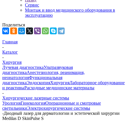
Сервис
Монтаж и ввод медицинского оборудования в
эксплуатацию
Поделиться
Главная
-
Каталог
-
Хирургия
Лучевая диагностика
Ультразвуковая
диагностика
Анестезиология, реанимация,
неонатология
Функциональная
диагностика
Эндоскопия
Хирургия
Лабораторное оборудование
и реактивы
Расходные медицинские материалы
-
Хирургические лазерные системы
Урология
Гинекология
Операционные и смотровые
светильники
Электрохирургические системы
-
Диодный лазер для дерматологии и эстетической хирургии
Medilas D SkinPulse S