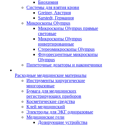
Биохимия
Системы для взятия крови
Greiner, Австрия
Sarstedt, Германия
Микроскопы Olympus
Микроскопы Olympus прямые
световые
Микроскопы Olympus
инвертированные
Стереомикроскопы Olympus
Флуоресцентные микроскопы
Olympus
Пипеточные дозаторы и наконечники
Расходные медицинские материалы
Инструменты хирургические
многоразовые
Бумага для медицинских
регистрирующих приборов
Косметические средства
Клей медицинский
Электроды для ЭКГ одноразовые
Медицинские гели
Дозирующие устройства