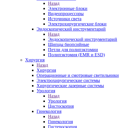
Назад
Электронные блоки
Видеопроцессоры
Источники света
Электрохирургические блоки
Эндоскопический инструментарий
Назад
Эндоскопический инструментарий
Щипцы биопсийные
Петли для полипэктомии
Полипэктомия (EMR и ESD)
Хирургия
Назад
Хирургия
Операционные и смотровые светильники
Электрохирургические системы
Хирургические лазерные системы
Урология
Назад
Урология
Цистоскопия
Гинекология
Назад
Гинекология
Гистероскопия