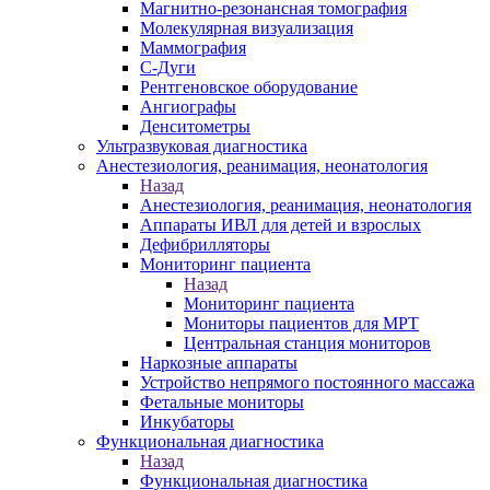
Магнитно-резонансная томография
Молекулярная визуализация
Маммография
С-Дуги
Рентгеновское оборудование
Ангиографы
Денситометры
Ультразвуковая диагностика
Анестезиология, реанимация, неонатология
Назад
Анестезиология, реанимация, неонатология
Аппараты ИВЛ для детей и взрослых
Дефибрилляторы
Мониторинг пациента
Назад
Мониторинг пациента
Мониторы пациентов для МРТ
Центральная станция мониторов
Наркозные аппараты
Устройство непрямого постоянного массажа
Фетальные мониторы
Инкубаторы
Функциональная диагностика
Назад
Функциональная диагностика