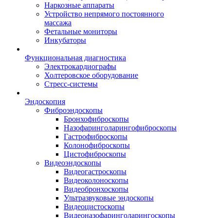
Наркозные аппараты
Устройство непрямого постоянного
массажа
Фетальные мониторы
Инкубаторы
Функциональная диагностика
Электрокардиографы
Холтеровское оборудование
Стресс-системы
Эндоскопия
Фиброэндоскопы
Бронхофиброскопы
Назофаринголарингофиброскопы
Гастрофиброскопы
Колонофиброскопы
Цистофиброскопы
Видеоэндоскопы
Видеогастроскопы
Видеоколоноскопы
Видеобронхоскопы
Ультразвуковые эндоскопы
Видеоцистоскопы
Видеоназофаринголарингоскопы