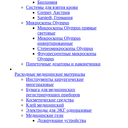
Биохимия
Системы для взятия крови
Greiner, Австрия
Sarstedt, Германия
Микроскопы Olympus
Микроскопы Olympus прямые
световые
Микроскопы Olympus
инвертированные
Стереомикроскопы Olympus
Флуоресцентные микроскопы
Olympus
Пипеточные дозаторы и наконечники
Расходные медицинские материалы
Инструменты хирургические
многоразовые
Бумага для медицинских
регистрирующих приборов
Косметические средства
Клей медицинский
Электроды для ЭКГ одноразовые
Медицинские гели
Дозирующие устройства