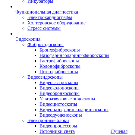
Инкубаторы
Функциональная диагностика
Электрокардиографы
Холтеровское оборудование
Стресс-системы
Эндоскопия
Фиброэндоскопы
Бронхофиброскопы
Назофаринголарингофиброскопы
Гастрофиброскопы
Колонофиброскопы
Цистофиброскопы
Видеоэндоскопы
Видеогастроскопы
Видеоколоноскопы
Видеобронхоскопы
Ультразвуковые эндоскопы
Видеоцистоскопы
Видеоназофаринголарингоскопы
Видеодуоденоскопы
Электронные блоки
Видеопроцессоры
Источники света
Лучевая