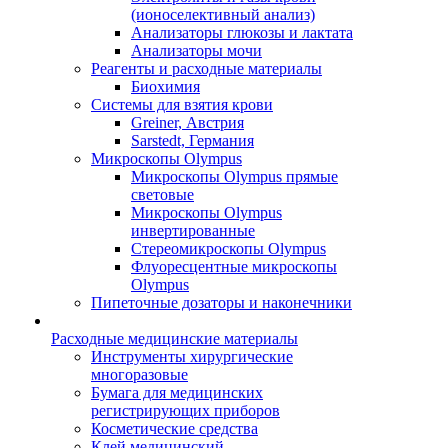
(ионоселективный анализ)
Анализаторы глюкозы и лактата
Анализаторы мочи
Реагенты и расходные материалы
Биохимия
Системы для взятия крови
Greiner, Австрия
Sarstedt, Германия
Микроскопы Olympus
Микроскопы Olympus прямые
световые
Микроскопы Olympus
инвертированные
Стереомикроскопы Olympus
Флуоресцентные микроскопы
Olympus
Пипеточные дозаторы и наконечники
Расходные медицинские материалы
Инструменты хирургические
многоразовые
Бумага для медицинских
регистрирующих приборов
Косметические средства
Клей медицинский