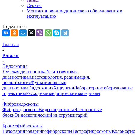
Сервис
Монтаж и ввод медицинского оборудования в
эксплуатацию
Поделиться
Главная
-
Каталог
-
Эндоскопия
Лучевая диагностика
Ультразвуковая
диагностика
Анестезиология, реанимация,
неонатология
Функциональная
диагностика
Эндоскопия
Хирургия
Лабораторное оборудование
и реактивы
Расходные медицинские материалы
-
Фиброэндоскопы
Фиброэндоскопы
Видеоэндоскопы
Электронные
блоки
Эндоскопический инструментарий
-
Бронхофиброскопы
Назофаринголарингофиброскопы
Гастрофиброскопы
Колонофиб