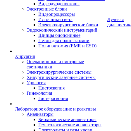
Видеодуоденоскопы
Электронные блоки
Видеопроцессоры
Источники света
Лучевая
Электрохирургические блоки
диагностик
Эндоскопический инструментарий
Щипцы биопсийные
Петли для полипэктомии
Полипэктомия (EMR и ESD)
Хирургия
Операционные и смотровые
светильники
Электрохирургические системы
Хирургические лазерные системы
Урология
Цистоскопия
Гинекология
Гистероскопия
Лабораторное оборудование и реактивы
Анализаторы
Биохимические анализаторы
Гематологические анализаторы
Электролиты и газы крови