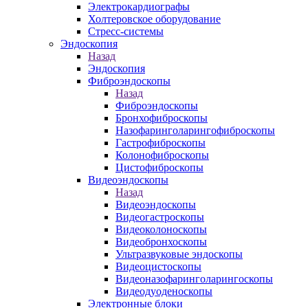
Электрокардиографы
Холтеровское оборудование
Стресс-системы
Эндоскопия
Назад
Эндоскопия
Фиброэндоскопы
Назад
Фиброэндоскопы
Бронхофиброскопы
Назофаринголарингофиброскопы
Гастрофиброскопы
Колонофиброскопы
Цистофиброскопы
Видеоэндоскопы
Назад
Видеоэндоскопы
Видеогастроскопы
Видеоколоноскопы
Видеобронхоскопы
Ультразвуковые эндоскопы
Видеоцистоскопы
Видеоназофаринголарингоскопы
Видеодуоденоскопы
Электронные блоки