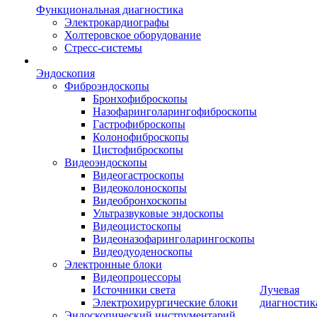
Функциональная диагностика
Электрокардиографы
Холтеровское оборудование
Стресс-системы
Эндоскопия
Фиброэндоскопы
Бронхофиброскопы
Назофаринголарингофиброскопы
Гастрофиброскопы
Колонофиброскопы
Цистофиброскопы
Видеоэндоскопы
Видеогастроскопы
Видеоколоноскопы
Видеобронхоскопы
Ультразвуковые эндоскопы
Видеоцистоскопы
Видеоназофаринголарингоскопы
Видеодуоденоскопы
Электронные блоки
Видеопроцессоры
Источники света
Лучевая
Электрохирургические блоки
диагностик
Эндоскопический инструментарий