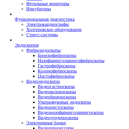
Фетальные мониторы
Инкубаторы
Функциональная диагностика
Электрокардиографы
Холтеровское оборудование
Стресс-системы
Эндоскопия
Фиброэндоскопы
Бронхофиброскопы
Назофаринголарингофиброскопы
Гастрофиброскопы
Колонофиброскопы
Цистофиброскопы
Видеоэндоскопы
Видеогастроскопы
Видеоколоноскопы
Видеобронхоскопы
Ультразвуковые эндоскопы
Видеоцистоскопы
Видеоназофаринголарингоскопы
Видеодуоденоскопы
Электронные блоки
Видеопроцессоры