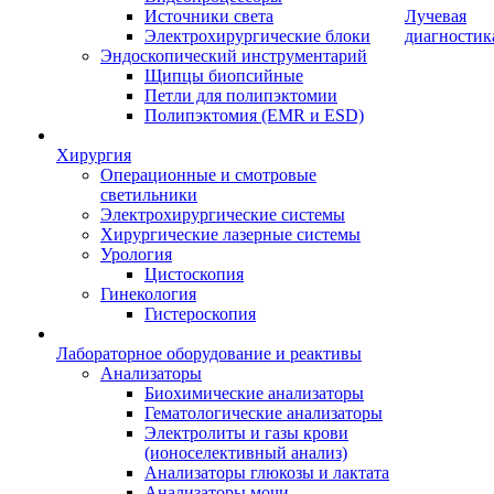
Источники света
Лучевая
Электрохирургические блоки
диагностик
Эндоскопический инструментарий
Щипцы биопсийные
Петли для полипэктомии
Полипэктомия (EMR и ESD)
Хирургия
Операционные и смотровые
светильники
Электрохирургические системы
Хирургические лазерные системы
Урология
Цистоскопия
Гинекология
Гистероскопия
Лабораторное оборудование и реактивы
Анализаторы
Биохимические анализаторы
Гематологические анализаторы
Электролиты и газы крови
(ионоселективный анализ)
Анализаторы глюкозы и лактата
Анализаторы мочи