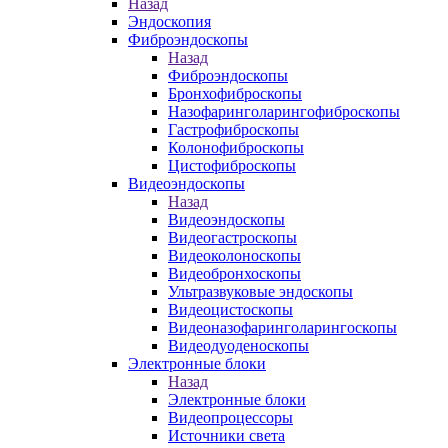
Назад
Эндоскопия
Фиброэндоскопы
Назад
Фиброэндоскопы
Бронхофиброскопы
Назофаринголарингофиброскопы
Гастрофиброскопы
Колонофиброскопы
Цистофиброскопы
Видеоэндоскопы
Назад
Видеоэндоскопы
Видеогастроскопы
Видеоколоноскопы
Видеобронхоскопы
Ультразвуковые эндоскопы
Видеоцистоскопы
Видеоназофаринголарингоскопы
Видеодуоденоскопы
Электронные блоки
Назад
Электронные блоки
Видеопроцессоры
Источники света