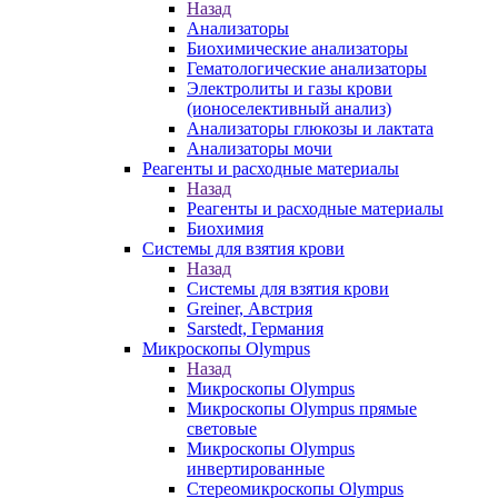
Назад
Анализаторы
Биохимические анализаторы
Гематологические анализаторы
Электролиты и газы крови
(ионоселективный анализ)
Анализаторы глюкозы и лактата
Анализаторы мочи
Реагенты и расходные материалы
Назад
Реагенты и расходные материалы
Биохимия
Системы для взятия крови
Назад
Системы для взятия крови
Greiner, Австрия
Sarstedt, Германия
Микроскопы Olympus
Назад
Микроскопы Olympus
Микроскопы Olympus прямые
световые
Микроскопы Olympus
инвертированные
Стереомикроскопы Olympus