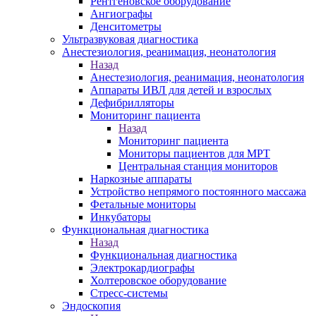
Рентгеновское оборудование
Ангиографы
Денситометры
Ультразвуковая диагностика
Анестезиология, реанимация, неонатология
Назад
Анестезиология, реанимация, неонатология
Аппараты ИВЛ для детей и взрослых
Дефибрилляторы
Мониторинг пациента
Назад
Мониторинг пациента
Мониторы пациентов для МРТ
Центральная станция мониторов
Наркозные аппараты
Устройство непрямого постоянного массажа
Фетальные мониторы
Инкубаторы
Функциональная диагностика
Назад
Функциональная диагностика
Электрокардиографы
Холтеровское оборудование
Стресс-системы
Эндоскопия