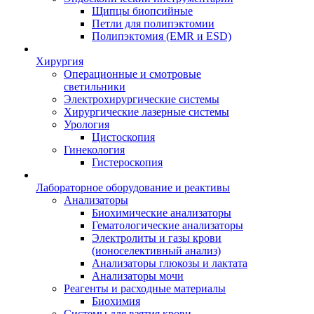
Щипцы биопсийные
Петли для полипэктомии
Полипэктомия (EMR и ESD)
Хирургия
Операционные и смотровые
светильники
Электрохирургические системы
Хирургические лазерные системы
Урология
Цистоскопия
Гинекология
Гистероскопия
Лабораторное оборудование и реактивы
Анализаторы
Биохимические анализаторы
Гематологические анализаторы
Электролиты и газы крови
(ионоселективный анализ)
Анализаторы глюкозы и лактата
Анализаторы мочи
Реагенты и расходные материалы
Биохимия
Системы для взятия крови