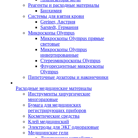
Реагенты и расходные материалы
Биохимия
Системы для взятия крови
Greiner, Австрия
Sarstedt, Германия
Микроскопы Olympus
Микроскопы Olympus прямые
световые
Микроскопы Olympus
инвертированные
Стереомикроскопы Olympus
Флуоресцентные микроскопы
Olympus
Пипеточные дозаторы и наконечники
Расходные медицинские материалы
Инструменты хирургические
многоразовые
Бумага для медицинских
регистрирующих приборов
Косметические средства
Клей медицинский
Электроды для ЭКГ одноразовые
Медицинские гели