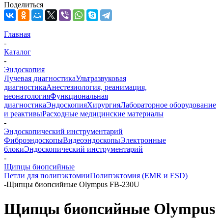
Поделиться
Главная
-
Каталог
-
Эндоскопия
Лучевая диагностика
Ультразвуковая
диагностика
Анестезиология, реанимация,
неонатология
Функциональная
диагностика
Эндоскопия
Хирургия
Лабораторное оборудование
и реактивы
Расходные медицинские материалы
-
Эндоскопический инструментарий
Фиброэндоскопы
Видеоэндоскопы
Электронные
блоки
Эндоскопический инструментарий
-
Щипцы биопсийные
Петли для полипэктомии
Полипэктомия (EMR и ESD)
-
Щипцы биопсийные Olympus FB-230U
Щипцы биопсийные Olympus