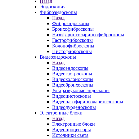
Назад
Эндоскопия
Фиброэндоскопы
Назад
Фиброэндоскопы
Бронхофиброскопы
Назофаринголарингофиброскопы
Гастрофиброскопы
Колонофиброскопы
Цистофиброскопы
Видеоэндоскопы
Назад
Видеоэндоскопы
Видеогастроскопы
Видеоколоноскопы
Видеобронхоскопы
Ультразвуковые эндоскопы
Видеоцистоскопы
Видеоназофаринголарингоскопы
Видеодуоденоскопы
Электронные блоки
Назад
Электронные блоки
Видеопроцессоры
Источники света