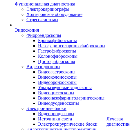
Функциональная диагностика
Электрокардиографы
Холтеровское оборудование
Стресс-системы
Эндоскопия
Фиброэндоскопы
Бронхофиброскопы
Назофаринголарингофиброскопы
Гастрофиброскопы
Колонофиброскопы
Цистофиброскопы
Видеоэндоскопы
Видеогастроскопы
Видеоколоноскопы
Видеобронхоскопы
Ультразвуковые эндоскопы
Видеоцистоскопы
Видеоназофаринголарингоскопы
Видеодуоденоскопы
Электронные блоки
Видеопроцессоры
Источники света
Лучевая
Электрохирургические блоки
диагностик
Эндоскопический инструментарий