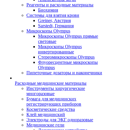
Реагенты и расходные материалы
Биохимия
Системы для взятия крови
Greiner, Австрия
Sarstedt, Германия
Микроскопы Olympus
Микроскопы Olympus прямые
световые
Микроскопы Olympus
инвертированные
Стереомикроскопы Olympus
Флуоресцентные микроскопы
Olympus
Пипеточные дозаторы и наконечники
Расходные медицинские материалы
Инструменты хирургические
многоразовые
Бумага для медицинских
регистрирующих приборов
Косметические средства
Клей медицинский
Электроды для ЭКГ одноразовые
Медицинские гели