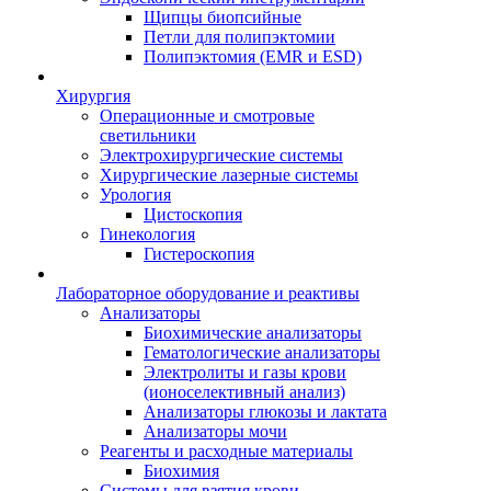
Щипцы биопсийные
Петли для полипэктомии
Полипэктомия (EMR и ESD)
Хирургия
Операционные и смотровые
светильники
Электрохирургические системы
Хирургические лазерные системы
Урология
Цистоскопия
Гинекология
Гистероскопия
Лабораторное оборудование и реактивы
Анализаторы
Биохимические анализаторы
Гематологические анализаторы
Электролиты и газы крови
(ионоселективный анализ)
Анализаторы глюкозы и лактата
Анализаторы мочи
Реагенты и расходные материалы
Биохимия
Системы для взятия крови