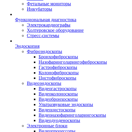
Фетальные мониторы
Инкубаторы
Функциональная диагностика
Электрокардиографы
Холтеровское оборудование
Стресс-системы
Эндоскопия
Фиброэндоскопы
Бронхофиброскопы
Назофаринголарингофиброскопы
Гастрофиброскопы
Колонофиброскопы
Цистофиброскопы
Видеоэндоскопы
Видеогастроскопы
Видеоколоноскопы
Видеобронхоскопы
Ультразвуковые эндоскопы
Видеоцистоскопы
Видеоназофаринголарингоскопы
Видеодуоденоскопы
Электронные блоки
Видеопроцессоры