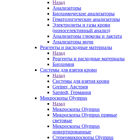
Назад
Анализаторы
Биохимические анализаторы
Гематологические анализаторы
Электролиты и газы крови
(ионоселективный анализ)
Анализаторы глюкозы и лактата
Анализаторы мочи
Реагенты и расходные материалы
Назад
Реагенты и расходные материалы
Биохимия
Системы для взятия крови
Назад
Системы для взятия крови
Greiner, Австрия
Sarstedt, Германия
Микроскопы Olympus
Назад
Микроскопы Olympus
Микроскопы Olympus прямые
световые
Микроскопы Olympus
инвертированные
Стереомикроскопы Olympus