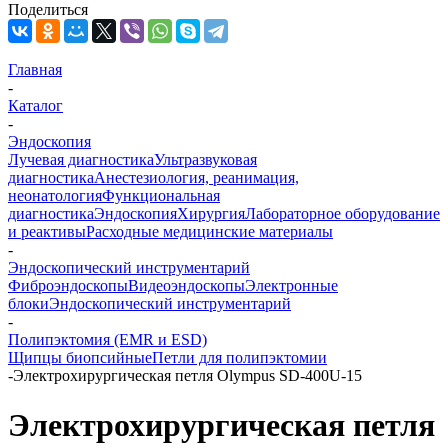
Поделиться
Главная
-
Каталог
-
Эндоскопия
Лучевая диагностика
Ультразвуковая
диагностика
Анестезиология, реанимация,
неонатология
Функциональная
диагностика
Эндоскопия
Хирургия
Лабораторное оборудование
и реактивы
Расходные медицинские материалы
-
Эндоскопический инструментарий
Фиброэндоскопы
Видеоэндоскопы
Электронные
блоки
Эндоскопический инструментарий
-
Полипэктомия (EMR и ESD)
Щипцы биопсийные
Петли для полипэктомии
-
Электрохирургическая петля Olympus SD-400U-15
Электрохирургическая петля