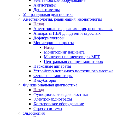
Рентгеновское оборудование
Ангиографы
Денситометры
Ультразвуковая диагностика
Анестезиология, реанимация, неонатология
Назад
Анестезиология, реанимация, неонатология
Аппараты ИВЛ для детей и взрослых
Дефибрилляторы
Мониторинг пациента
Назад
Мониторинг пациента
Мониторы пациентов для МРТ
Центральная станция мониторов
Наркозные аппараты
Устройство непрямого постоянного массажа
Фетальные мониторы
Инкубаторы
Функциональная диагностика
Назад
Функциональная диагностика
Электрокардиографы
Холтеровское оборудование
Стресс-системы
Эндоскопия