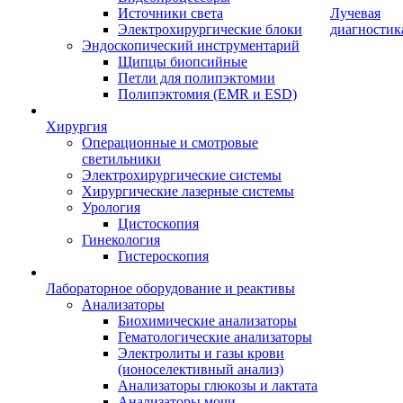
Источники света
Лучевая
Электрохирургические блоки
диагностик
Эндоскопический инструментарий
Щипцы биопсийные
Петли для полипэктомии
Полипэктомия (EMR и ESD)
Хирургия
Операционные и смотровые
светильники
Электрохирургические системы
Хирургические лазерные системы
Урология
Цистоскопия
Гинекология
Гистероскопия
Лабораторное оборудование и реактивы
Анализаторы
Биохимические анализаторы
Гематологические анализаторы
Электролиты и газы крови
(ионоселективный анализ)
Анализаторы глюкозы и лактата
Анализаторы мочи