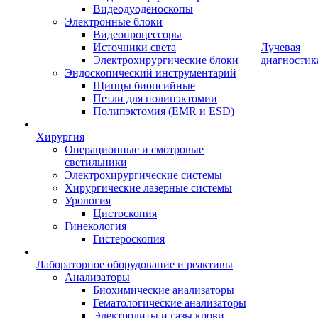
Видеодуоденоскопы
Электронные блоки
Видеопроцессоры
Источники света
Лучевая
Электрохирургические блоки
диагностик
Эндоскопический инструментарий
Щипцы биопсийные
Петли для полипэктомии
Полипэктомия (EMR и ESD)
Хирургия
Операционные и смотровые
светильники
Электрохирургические системы
Хирургические лазерные системы
Урология
Цистоскопия
Гинекология
Гистероскопия
Лабораторное оборудование и реактивы
Анализаторы
Биохимические анализаторы
Гематологические анализаторы
Электролиты и газы крови