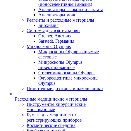
(ионоселективный анализ)
Анализаторы глюкозы и лактата
Анализаторы мочи
Реагенты и расходные материалы
Биохимия
Системы для взятия крови
Greiner, Австрия
Sarstedt, Германия
Микроскопы Olympus
Микроскопы Olympus прямые
световые
Микроскопы Olympus
инвертированные
Стереомикроскопы Olympus
Флуоресцентные микроскопы
Olympus
Пипеточные дозаторы и наконечники
Расходные медицинские материалы
Инструменты хирургические
многоразовые
Бумага для медицинских
регистрирующих приборов
Косметические средства
Клей медицинский