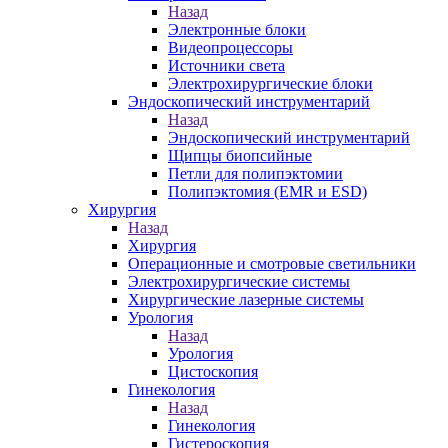
Назад
Электронные блоки
Видеопроцессоры
Источники света
Электрохирургические блоки
Эндоскопический инструментарий
Назад
Эндоскопический инструментарий
Щипцы биопсийные
Петли для полипэктомии
Полипэктомия (EMR и ESD)
Хирургия
Назад
Хирургия
Операционные и смотровые светильники
Электрохирургические системы
Хирургические лазерные системы
Урология
Назад
Урология
Цистоскопия
Гинекология
Назад
Гинекология
Гистероскопия