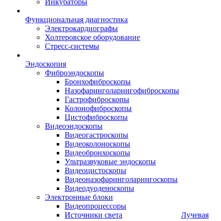
Инкубаторы
Функциональная диагностика
Электрокардиографы
Холтеровское оборудование
Стресс-системы
Эндоскопия
Фиброэндоскопы
Бронхофиброскопы
Назофаринголарингофиброскопы
Гастрофиброскопы
Колонофиброскопы
Цистофиброскопы
Видеоэндоскопы
Видеогастроскопы
Видеоколоноскопы
Видеобронхоскопы
Ультразвуковые эндоскопы
Видеоцистоскопы
Видеоназофаринголарингоскопы
Видеодуоденоскопы
Электронные блоки
Видеопроцессоры
Источники света
Лучевая