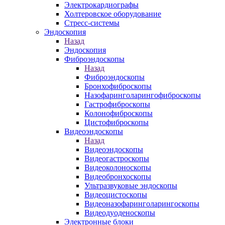
Электрокардиографы
Холтеровское оборудование
Стресс-системы
Эндоскопия
Назад
Эндоскопия
Фиброэндоскопы
Назад
Фиброэндоскопы
Бронхофиброскопы
Назофаринголарингофиброскопы
Гастрофиброскопы
Колонофиброскопы
Цистофиброскопы
Видеоэндоскопы
Назад
Видеоэндоскопы
Видеогастроскопы
Видеоколоноскопы
Видеобронхоскопы
Ультразвуковые эндоскопы
Видеоцистоскопы
Видеоназофаринголарингоскопы
Видеодуоденоскопы
Электронные блоки