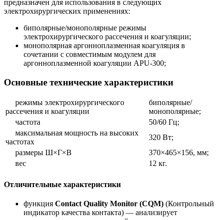
предназначен для использования в следующих
электрохирургических применениях:
биполярные/монополярные режимы
электрохирургического рассечения и коагуляции;
монополярная аргонноплазменная коагуляция в
сочетании с совместимым модулем для
аргонноплазменной коагуляции APU‑300;
Основные технические характеристики
режимы электрохирургического
биполярные/
рассечения и коагуляции
монополярные;
частота
50/60 Гц;
максимальная мощность на высоких
320 Вт;
частотах
размеры Ш×Г×В
370×465×156, мм;
вес
12 кг.
Отличительные характеристики
функция
Contact Quality Monitor (CQM)
(Контрольный
индикатор качества контакта) — анализирует