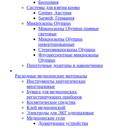
Биохимия
Системы для взятия крови
Greiner, Австрия
Sarstedt, Германия
Микроскопы Olympus
Микроскопы Olympus прямые
световые
Микроскопы Olympus
инвертированные
Стереомикроскопы Olympus
Флуоресцентные микроскопы
Olympus
Пипеточные дозаторы и наконечники
Расходные медицинские материалы
Инструменты хирургические
многоразовые
Бумага для медицинских
регистрирующих приборов
Косметические средства
Клей медицинский
Электроды для ЭКГ одноразовые
Медицинские гели
Дозирующие устройства