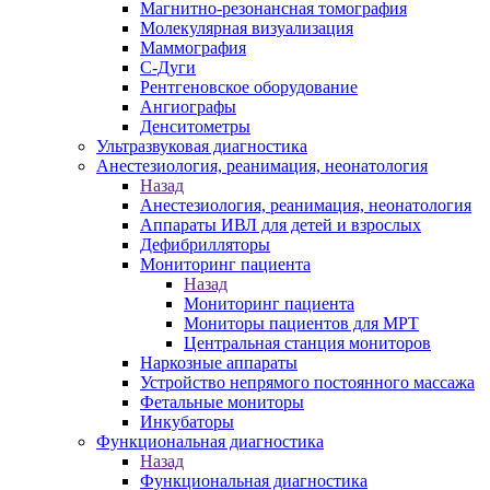
Магнитно-резонансная томография
Молекулярная визуализация
Маммография
С-Дуги
Рентгеновское оборудование
Ангиографы
Денситометры
Ультразвуковая диагностика
Анестезиология, реанимация, неонатология
Назад
Анестезиология, реанимация, неонатология
Аппараты ИВЛ для детей и взрослых
Дефибрилляторы
Мониторинг пациента
Назад
Мониторинг пациента
Мониторы пациентов для МРТ
Центральная станция мониторов
Наркозные аппараты
Устройство непрямого постоянного массажа
Фетальные мониторы
Инкубаторы
Функциональная диагностика
Назад
Функциональная диагностика