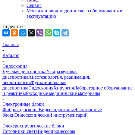
Сервис
Монтаж и ввод медицинского оборудования в
эксплуатацию
Поделиться
Главная
-
Каталог
-
Эндоскопия
Лучевая диагностика
Ультразвуковая
диагностика
Анестезиология, реанимация,
неонатология
Функциональная
диагностика
Эндоскопия
Хирургия
Лабораторное оборудование
и реактивы
Расходные медицинские материалы
-
Электронные блоки
Фиброэндоскопы
Видеоэндоскопы
Электронные
блоки
Эндоскопический инструментарий
-
Электрохирургические блоки
Источники света
Видеопроцессоры