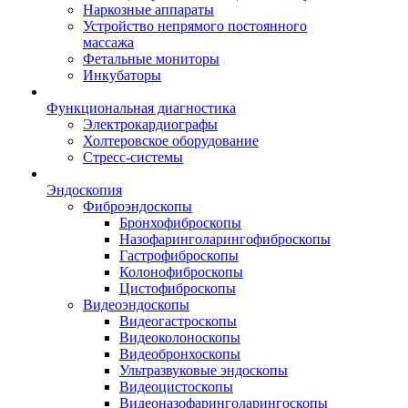
Наркозные аппараты
Устройство непрямого постоянного
массажа
Фетальные мониторы
Инкубаторы
Функциональная диагностика
Электрокардиографы
Холтеровское оборудование
Стресс-системы
Эндоскопия
Фиброэндоскопы
Бронхофиброскопы
Назофаринголарингофиброскопы
Гастрофиброскопы
Колонофиброскопы
Цистофиброскопы
Видеоэндоскопы
Видеогастроскопы
Видеоколоноскопы
Видеобронхоскопы
Ультразвуковые эндоскопы
Видеоцистоскопы
Видеоназофаринголарингоскопы