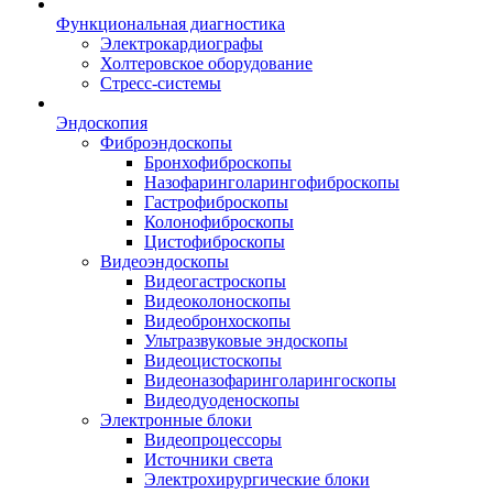
Функциональная диагностика
Электрокардиографы
Холтеровское оборудование
Стресс-системы
Эндоскопия
Фиброэндоскопы
Бронхофиброскопы
Назофаринголарингофиброскопы
Гастрофиброскопы
Колонофиброскопы
Цистофиброскопы
Видеоэндоскопы
Видеогастроскопы
Видеоколоноскопы
Видеобронхоскопы
Ультразвуковые эндоскопы
Видеоцистоскопы
Видеоназофаринголарингоскопы
Видеодуоденоскопы
Электронные блоки
Видеопроцессоры
Источники света
Электрохирургические блоки