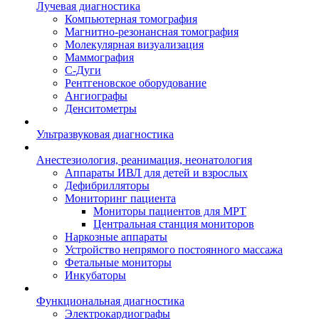
Лучевая диагностика
Компьютерная томография
Магнитно-резонансная томография
Молекулярная визуализация
Маммография
С-Дуги
Рентгеновское оборудование
Ангиографы
Денситометры
Ультразвуковая диагностика
Анестезиология, реанимация, неонатология
Аппараты ИВЛ для детей и взрослых
Дефибрилляторы
Мониторинг пациента
Мониторы пациентов для МРТ
Центральная станция мониторов
Наркозные аппараты
Устройство непрямого постоянного массажа
Фетальные мониторы
Инкубаторы
Функциональная диагностика
Электрокардиографы