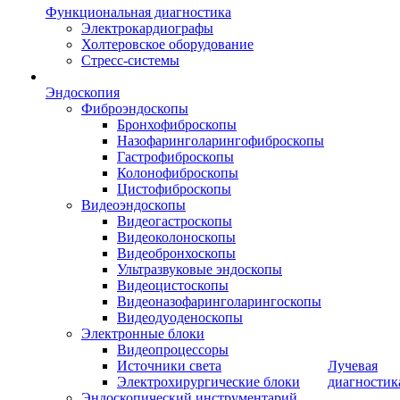
Функциональная диагностика
Электрокардиографы
Холтеровское оборудование
Стресс-системы
Эндоскопия
Фиброэндоскопы
Бронхофиброскопы
Назофаринголарингофиброскопы
Гастрофиброскопы
Колонофиброскопы
Цистофиброскопы
Видеоэндоскопы
Видеогастроскопы
Видеоколоноскопы
Видеобронхоскопы
Ультразвуковые эндоскопы
Видеоцистоскопы
Видеоназофаринголарингоскопы
Видеодуоденоскопы
Электронные блоки
Видеопроцессоры
Источники света
Лучевая
Электрохирургические блоки
диагностик
Эндоскопический инструментарий