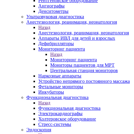
Рентгеновское оборудование
Ангиографы
Денситометры
Ультразвуковая диагностика
Анестезиология, реанимация, неонатология
Назад
Анестезиология, реанимация, неонатология
Аппараты ИВЛ для детей и взрослых
Дефибрилляторы
Мониторинг пациента
Назад
Мониторинг пациента
Мониторы пациентов для МРТ
Центральная станция мониторов
Наркозные аппараты
Устройство непрямого постоянного массажа
Фетальные мониторы
Инкубаторы
Функциональная диагностика
Назад
Функциональная диагностика
Электрокардиографы
Холтеровское оборудование
Стресс-системы
Эндоскопия