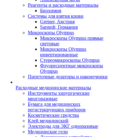
Реагенты и расходные материалы
Биохимия
Системы для взятия крови
Greiner, Австрия
Sarstedt, Германия
Микроскопы Olympus
Микроскопы Olympus прямые
световые
Микроскопы Olympus
инвертированные
Стереомикроскопы Olympus
Флуоресцентные микроскопы
Olympus
Пипеточные дозаторы и наконечники
Расходные медицинские материалы
Инструменты хирургические
многоразовые
Бумага для медицинских
регистрирующих приборов
Косметические средства
Клей медицинский
Электроды для ЭКГ одноразовые
Медицинские гели