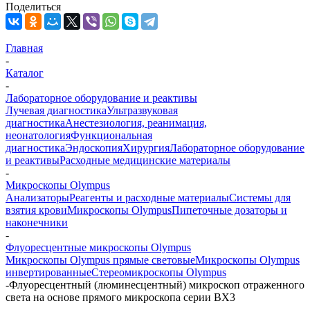
Поделиться
Главная
-
Каталог
-
Лабораторное оборудование и реактивы
Лучевая диагностика
Ультразвуковая
диагностика
Анестезиология, реанимация,
неонатология
Функциональная
диагностика
Эндоскопия
Хирургия
Лабораторное оборудование
и реактивы
Расходные медицинские материалы
-
Микроскопы Olympus
Анализаторы
Реагенты и расходные материалы
Системы для
взятия крови
Микроскопы Olympus
Пипеточные дозаторы и
наконечники
-
Флуоресцентные микроскопы Olympus
Микроскопы Olympus прямые световые
Микроскопы Olympus
инвертированные
Стереомикроскопы Olympus
-
Флуоресцентный (люминесцентный) микроскоп отраженного
света на основе прямого микроскопа серии BX3