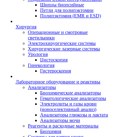
Щипцы биопсийные
Петли для полипэктомии
Полипэктомия (EMR и ESD)
Хирургия
Операционные и смотровые
светильники
Электрохирургические системы
Хирургические лазерные системы
Урология
Цистоскопия
Гинекология
Гистероскопия
Лабораторное оборудование и реактивы
Анализаторы
Биохимические анализаторы
Гематологические анализаторы
Электролиты и газы крови
(ионоселективный анализ)
Анализаторы глюкозы и лактата
Анализаторы мочи
Реагенты и расходные материалы
Биохимия
Системы для взятия крови