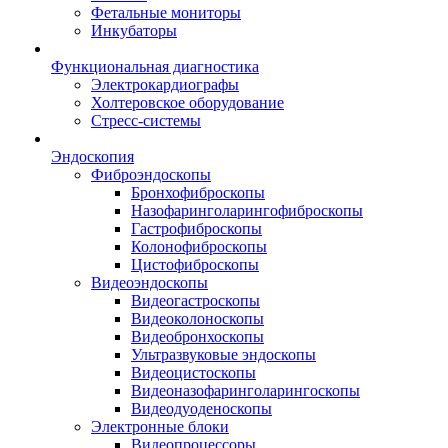
Фетальные мониторы
Инкубаторы
Функциональная диагностика
Электрокардиографы
Холтеровское оборудование
Стресс-системы
Эндоскопия
Фиброэндоскопы
Бронхофиброскопы
Назофаринголарингофиброскопы
Гастрофиброскопы
Колонофиброскопы
Цистофиброскопы
Видеоэндоскопы
Видеогастроскопы
Видеоколоноскопы
Видеобронхоскопы
Ультразвуковые эндоскопы
Видеоцистоскопы
Видеоназофаринголарингоскопы
Видеодуоденоскопы
Электронные блоки
Видеопроцессоры