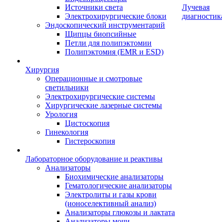
Источники света
Лучевая
Электрохирургические блоки
диагностик
Эндоскопический инструментарий
Щипцы биопсийные
Петли для полипэктомии
Полипэктомия (EMR и ESD)
Хирургия
Операционные и смотровые
светильники
Электрохирургические системы
Хирургические лазерные системы
Урология
Цистоскопия
Гинекология
Гистероскопия
Лабораторное оборудование и реактивы
Анализаторы
Биохимические анализаторы
Гематологические анализаторы
Электролиты и газы крови
(ионоселективный анализ)
Анализаторы глюкозы и лактата
Анализаторы мочи