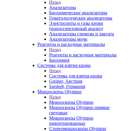
Назад
Анализаторы
Биохимические анализаторы
Гематологические анализаторы
Электролиты и газы крови
(ионоселективный анализ)
Анализаторы глюкозы и лактата
Анализаторы мочи
Реагенты и расходные материалы
Назад
Реагенты и расходные материалы
Биохимия
Системы для взятия крови
Назад
Системы для взятия крови
Greiner, Австрия
Sarstedt, Германия
Микроскопы Olympus
Назад
Микроскопы Olympus
Микроскопы Olympus прямые
световые
Микроскопы Olympus
инвертированные
Стереомикроскопы Olympus