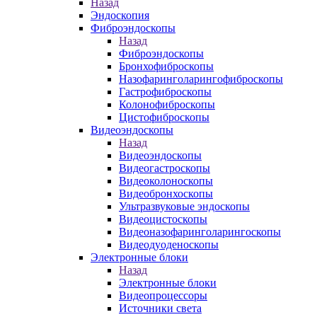
Назад
Эндоскопия
Фиброэндоскопы
Назад
Фиброэндоскопы
Бронхофиброскопы
Назофаринголарингофиброскопы
Гастрофиброскопы
Колонофиброскопы
Цистофиброскопы
Видеоэндоскопы
Назад
Видеоэндоскопы
Видеогастроскопы
Видеоколоноскопы
Видеобронхоскопы
Ультразвуковые эндоскопы
Видеоцистоскопы
Видеоназофаринголарингоскопы
Видеодуоденоскопы
Электронные блоки
Назад
Электронные блоки
Видеопроцессоры
Источники света