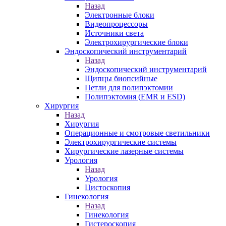
Назад
Электронные блоки
Видеопроцессоры
Источники света
Электрохирургические блоки
Эндоскопический инструментарий
Назад
Эндоскопический инструментарий
Щипцы биопсийные
Петли для полипэктомии
Полипэктомия (EMR и ESD)
Хирургия
Назад
Хирургия
Операционные и смотровые светильники
Электрохирургические системы
Хирургические лазерные системы
Урология
Назад
Урология
Цистоскопия
Гинекология
Назад
Гинекология
Гистероскопия