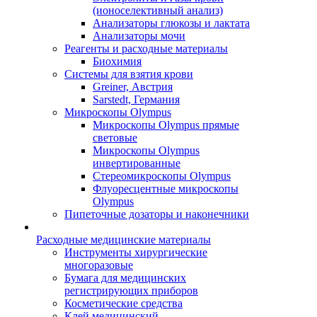
(ионоселективный анализ)
Анализаторы глюкозы и лактата
Анализаторы мочи
Реагенты и расходные материалы
Биохимия
Системы для взятия крови
Greiner, Австрия
Sarstedt, Германия
Микроскопы Olympus
Микроскопы Olympus прямые
световые
Микроскопы Olympus
инвертированные
Стереомикроскопы Olympus
Флуоресцентные микроскопы
Olympus
Пипеточные дозаторы и наконечники
Расходные медицинские материалы
Инструменты хирургические
многоразовые
Бумага для медицинских
регистрирующих приборов
Косметические средства
Клей медицинский