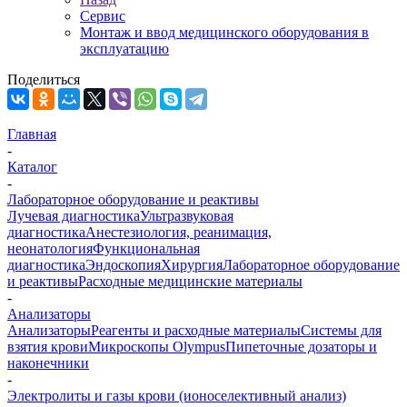
Сервис
Монтаж и ввод медицинского оборудования в
эксплуатацию
Поделиться
Главная
-
Каталог
-
Лабораторное оборудование и реактивы
Лучевая диагностика
Ультразвуковая
диагностика
Анестезиология, реанимация,
неонатология
Функциональная
диагностика
Эндоскопия
Хирургия
Лабораторное оборудование
и реактивы
Расходные медицинские материалы
-
Анализаторы
Анализаторы
Реагенты и расходные материалы
Системы для
взятия крови
Микроскопы Olympus
Пипеточные дозаторы и
наконечники
-
Электролиты и газы крови (ионоселективный анализ)