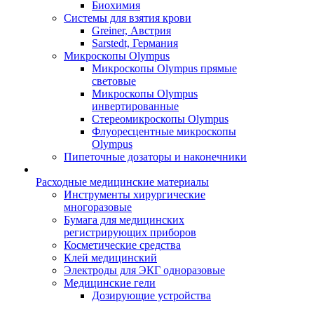
Биохимия
Системы для взятия крови
Greiner, Австрия
Sarstedt, Германия
Микроскопы Olympus
Микроскопы Olympus прямые
световые
Микроскопы Olympus
инвертированные
Стереомикроскопы Olympus
Флуоресцентные микроскопы
Olympus
Пипеточные дозаторы и наконечники
Расходные медицинские материалы
Инструменты хирургические
многоразовые
Бумага для медицинских
регистрирующих приборов
Косметические средства
Клей медицинский
Электроды для ЭКГ одноразовые
Медицинские гели
Дозирующие устройства