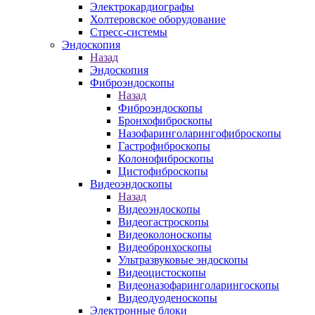
Электрокардиографы
Холтеровское оборудование
Стресс-системы
Эндоскопия
Назад
Эндоскопия
Фиброэндоскопы
Назад
Фиброэндоскопы
Бронхофиброскопы
Назофаринголарингофиброскопы
Гастрофиброскопы
Колонофиброскопы
Цистофиброскопы
Видеоэндоскопы
Назад
Видеоэндоскопы
Видеогастроскопы
Видеоколоноскопы
Видеобронхоскопы
Ультразвуковые эндоскопы
Видеоцистоскопы
Видеоназофаринголарингоскопы
Видеодуоденоскопы
Электронные блоки