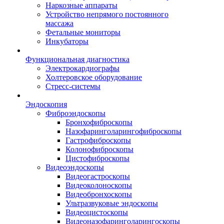
Наркозные аппараты
Устройство непрямого постоянного
массажа
Фетальные мониторы
Инкубаторы
Функциональная диагностика
Электрокардиографы
Холтеровское оборудование
Стресс-системы
Эндоскопия
Фиброэндоскопы
Бронхофиброскопы
Назофаринголарингофиброскопы
Гастрофиброскопы
Колонофиброскопы
Цистофиброскопы
Видеоэндоскопы
Видеогастроскопы
Видеоколоноскопы
Видеобронхоскопы
Ультразвуковые эндоскопы
Видеоцистоскопы
Видеоназофаринголарингоскопы