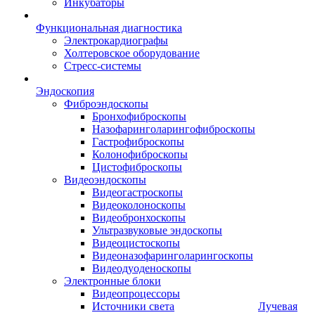
Инкубаторы
Функциональная диагностика
Электрокардиографы
Холтеровское оборудование
Стресс-системы
Эндоскопия
Фиброэндоскопы
Бронхофиброскопы
Назофаринголарингофиброскопы
Гастрофиброскопы
Колонофиброскопы
Цистофиброскопы
Видеоэндоскопы
Видеогастроскопы
Видеоколоноскопы
Видеобронхоскопы
Ультразвуковые эндоскопы
Видеоцистоскопы
Видеоназофаринголарингоскопы
Видеодуоденоскопы
Электронные блоки
Видеопроцессоры
Источники света
Лучевая