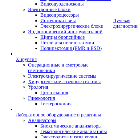
Видеодуоденоскопы
Электронные блоки
Видеопроцессоры
Источники света
Лучевая
Электрохирургические блоки
диагностик
Эндоскопический инструментарий
Щипцы биопсийные
Петли для полипэктомии
Полипэктомия (EMR и ESD)
Хирургия
Операционные и смотровые
светильники
Электрохирургические системы
Хирургические лазерные системы
Урология
Цистоскопия
Гинекология
Гистероскопия
Лабораторное оборудование и реактивы
Анализаторы
Биохимические анализаторы
Гематологические анализаторы
Электролиты и газы крови