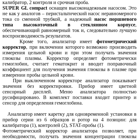
калибратор, 2 контроля и срочная проба.
SUPER GL compact
оснащен высоконадежным насосом. Это
не как у аналогов – перистальтический насос неравномерного
тока со сменной трубкой, а надежный
насос поршневого
типа высокоточный в стеклянном корпусе
,
обеспечивающий равномерный ток и, следовательно лучшую
воспроизводимость результатов.
Кроме того, анализатор имеет
фотометрический
корректор
, при включении которого возможно производить
измерения цельной крови и при этом получать значения
глюкозы плазмы. Корректор определяет фотометрически
гемоглобин, считает гематокрит и вводит поправочный
коэффициент для получения значения глюкозы в плазме при
измерении пробы цельной крови.
При выключенном корректоре анализатор показывает
значения без корректировки. Прибор имеет цветной
сенсорный дисплей. Меню анализатора полностью
русифицировано. В комплект поставки входит принтер и
сенсор для определения гемоглобина.
Анализатор имеет каретку для одновременной установки в
прибор серии из 6 образцов и ротор на 4 позиции: для
калибратора (1), контролей (2), STAT-пробы (1).
Фотометрический корректор анализатора позволяет, при
необходимости, получать значения концентрации глюкозы