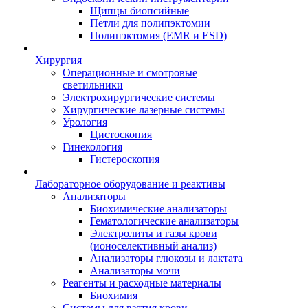
Щипцы биопсийные
Петли для полипэктомии
Полипэктомия (EMR и ESD)
Хирургия
Операционные и смотровые
светильники
Электрохирургические системы
Хирургические лазерные системы
Урология
Цистоскопия
Гинекология
Гистероскопия
Лабораторное оборудование и реактивы
Анализаторы
Биохимические анализаторы
Гематологические анализаторы
Электролиты и газы крови
(ионоселективный анализ)
Анализаторы глюкозы и лактата
Анализаторы мочи
Реагенты и расходные материалы
Биохимия
Системы для взятия крови