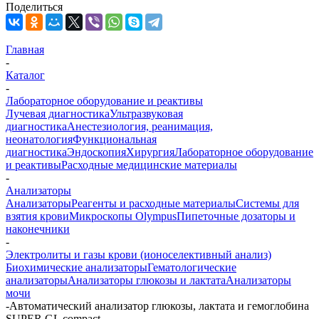
Поделиться
Главная
-
Каталог
-
Лабораторное оборудование и реактивы
Лучевая диагностика
Ультразвуковая
диагностика
Анестезиология, реанимация,
неонатология
Функциональная
диагностика
Эндоскопия
Хирургия
Лабораторное оборудование
и реактивы
Расходные медицинские материалы
-
Анализаторы
Анализаторы
Реагенты и расходные материалы
Системы для
взятия крови
Микроскопы Olympus
Пипеточные дозаторы и
наконечники
-
Электролиты и газы крови (ионоселективный анализ)
Биохимические анализаторы
Гематологические
анализаторы
Анализаторы глюкозы и лактата
Анализаторы
мочи
-
Автоматический анализатор глюкозы, лактата и гемоглобина
SUPER GL compact