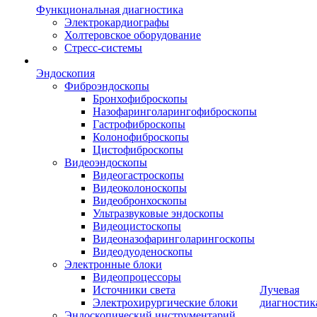
Функциональная диагностика
Электрокардиографы
Холтеровское оборудование
Стресс-системы
Эндоскопия
Фиброэндоскопы
Бронхофиброскопы
Назофаринголарингофиброскопы
Гастрофиброскопы
Колонофиброскопы
Цистофиброскопы
Видеоэндоскопы
Видеогастроскопы
Видеоколоноскопы
Видеобронхоскопы
Ультразвуковые эндоскопы
Видеоцистоскопы
Видеоназофаринголарингоскопы
Видеодуоденоскопы
Электронные блоки
Видеопроцессоры
Источники света
Лучевая
Электрохирургические блоки
диагностик
Эндоскопический инструментарий