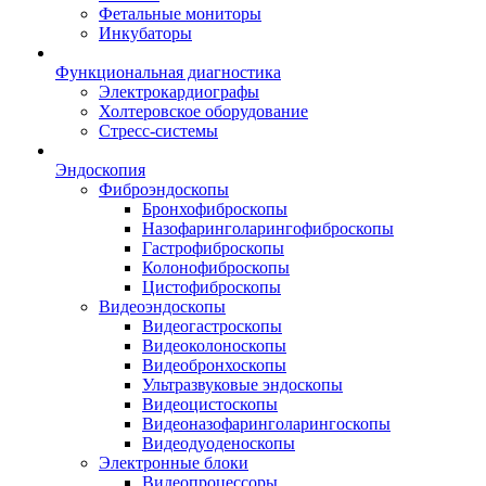
Фетальные мониторы
Инкубаторы
Функциональная диагностика
Электрокардиографы
Холтеровское оборудование
Стресс-системы
Эндоскопия
Фиброэндоскопы
Бронхофиброскопы
Назофаринголарингофиброскопы
Гастрофиброскопы
Колонофиброскопы
Цистофиброскопы
Видеоэндоскопы
Видеогастроскопы
Видеоколоноскопы
Видеобронхоскопы
Ультразвуковые эндоскопы
Видеоцистоскопы
Видеоназофаринголарингоскопы
Видеодуоденоскопы
Электронные блоки
Видеопроцессоры