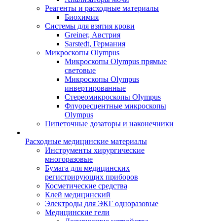
Реагенты и расходные материалы
Биохимия
Системы для взятия крови
Greiner, Австрия
Sarstedt, Германия
Микроскопы Olympus
Микроскопы Olympus прямые
световые
Микроскопы Olympus
инвертированные
Стереомикроскопы Olympus
Флуоресцентные микроскопы
Olympus
Пипеточные дозаторы и наконечники
Расходные медицинские материалы
Инструменты хирургические
многоразовые
Бумага для медицинских
регистрирующих приборов
Косметические средства
Клей медицинский
Электроды для ЭКГ одноразовые
Медицинские гели