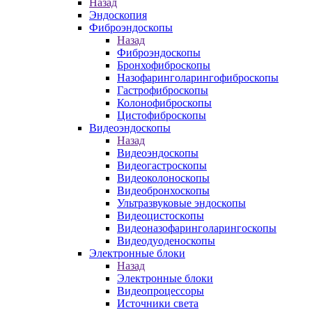
Назад
Эндоскопия
Фиброэндоскопы
Назад
Фиброэндоскопы
Бронхофиброскопы
Назофаринголарингофиброскопы
Гастрофиброскопы
Колонофиброскопы
Цистофиброскопы
Видеоэндоскопы
Назад
Видеоэндоскопы
Видеогастроскопы
Видеоколоноскопы
Видеобронхоскопы
Ультразвуковые эндоскопы
Видеоцистоскопы
Видеоназофаринголарингоскопы
Видеодуоденоскопы
Электронные блоки
Назад
Электронные блоки
Видеопроцессоры
Источники света