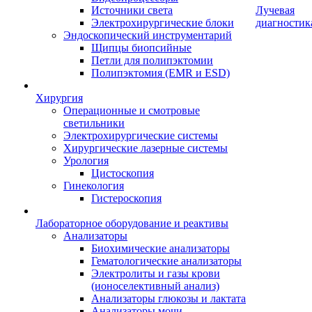
Источники света
Лучевая
Электрохирургические блоки
диагностик
Эндоскопический инструментарий
Щипцы биопсийные
Петли для полипэктомии
Полипэктомия (EMR и ESD)
Хирургия
Операционные и смотровые
светильники
Электрохирургические системы
Хирургические лазерные системы
Урология
Цистоскопия
Гинекология
Гистероскопия
Лабораторное оборудование и реактивы
Анализаторы
Биохимические анализаторы
Гематологические анализаторы
Электролиты и газы крови
(ионоселективный анализ)
Анализаторы глюкозы и лактата
Анализаторы мочи