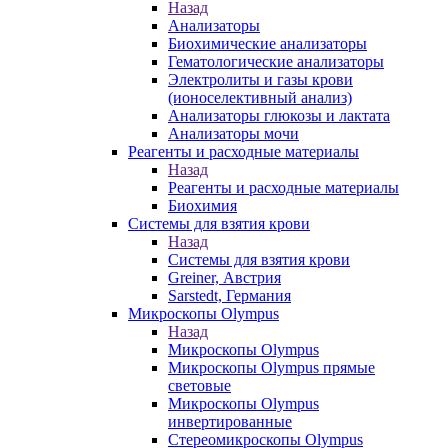
Назад
Анализаторы
Биохимические анализаторы
Гематологические анализаторы
Электролиты и газы крови
(ионоселективный анализ)
Анализаторы глюкозы и лактата
Анализаторы мочи
Реагенты и расходные материалы
Назад
Реагенты и расходные материалы
Биохимия
Системы для взятия крови
Назад
Системы для взятия крови
Greiner, Австрия
Sarstedt, Германия
Микроскопы Olympus
Назад
Микроскопы Olympus
Микроскопы Olympus прямые
световые
Микроскопы Olympus
инвертированные
Стереомикроскопы Olympus